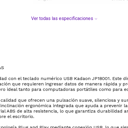
Ver todas las especificaciones
AS
dad con el teclado numérico USB Kadaon JP18001. Este dis
ración que requieren ingresar datos de manera rápida y pr
ro ideal tanto para computadoras portátiles como para equi
 calidad que ofrecen una pulsación suave, silenciosa y 
inclinación ergonómica integrada que ayuda a prevenir la
l ABS de alta resistencia, lo que garantiza durabilidad a
e el escritorio.
cnología Plug and Play mediante conexión USB, lo que sign