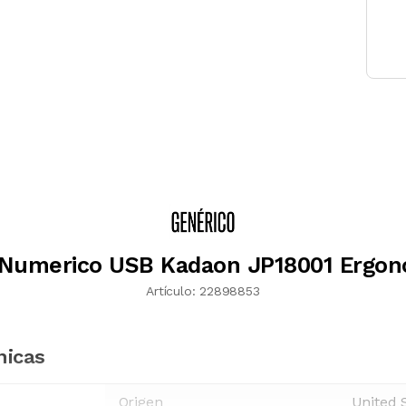
 Numerico USB Kadaon JP18001 Ergon
Artículo:
22898853
nicas
Origen
United 