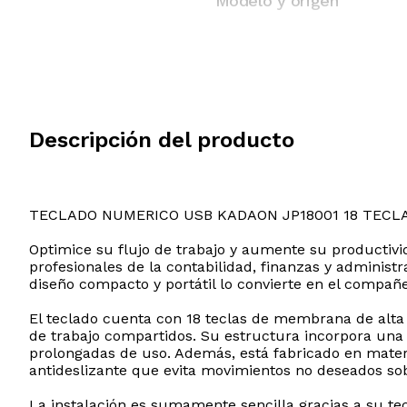
Modelo y origen
Descripción del producto
TECLADO NUMERICO USB KADAON JP18001 18 TECL
Optimice su flujo de trabajo y aumente su productivi
profesionales de la contabilidad, finanzas y administ
diseño compacto y portátil lo convierte en el compañe
El teclado cuenta con 18 teclas de membrana de alta
de trabajo compartidos. Su estructura incorpora una 
prolongadas de uso. Además, está fabricado en materia
antideslizante que evita movimientos no deseados sobr
La instalación es sumamente sencilla gracias a su te