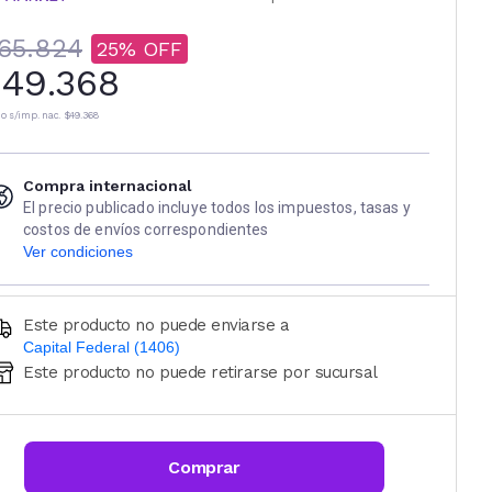
65.824
25
49.368
io s/imp. nac.
$49.368
Compra internacional
El precio publicado incluye todos los impuestos, tasas y
costos de envíos correspondientes
Ver condiciones
Este producto no puede enviarse a
Capital Federal (1406)
Este producto no puede retirarse por sucursal
Ingresá código postal (sólo números)
CALCULAR
Comprar