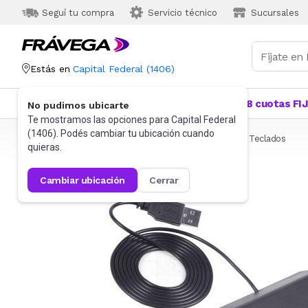
Seguí tu compra
Servicio técnico
Sucursales
Estás en
Capital Federal
(
1406
)
Categorías
Más Vendidos
Ofertas
18 cuotas FI
No pudimos ubicarte
Te mostramos las opciones para
Capital Federal
(
1406
). Podés cambiar tu ubicación cuando
Frávega
Informática
Accesorios de Informática
Teclados
quieras.
cambiar ubicación
cerrar