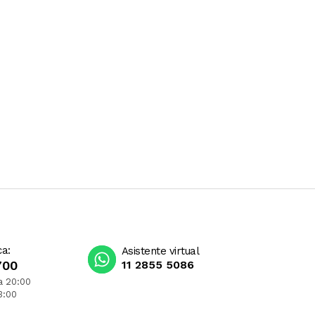
ca:
Asistente virtual
700
11 2855 5086
a 20:00
3:00