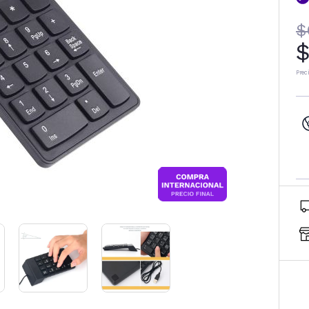
$
$
Prec