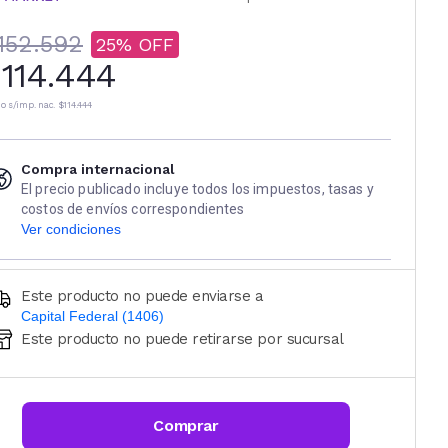
152.592
25
114.444
io s/imp. nac.
$114.444
Compra internacional
El precio publicado incluye todos los impuestos, tasas y
costos de envíos correspondientes
Ver condiciones
Este producto no puede enviarse a
Capital Federal (1406)
Este producto no puede retirarse por sucursal
Ingresá código postal (sólo números)
CALCULAR
Comprar