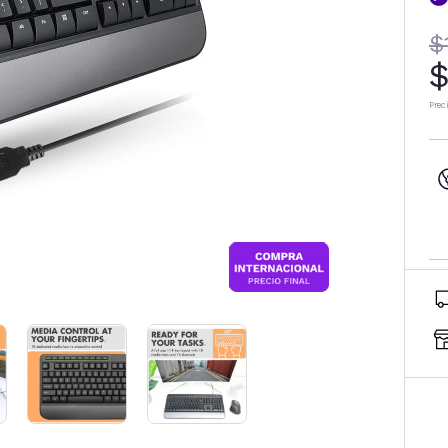
$
$
Prec