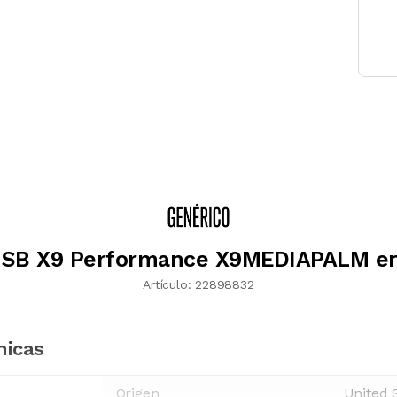
USB X9 Performance X9MEDIAPALM e
Artículo:
22898832
nicas
Origen
United 