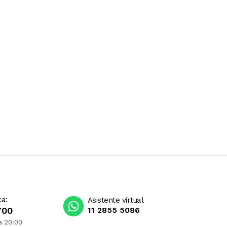
ca:
Asistente virtual
700
11 2855 5086
a 20:00