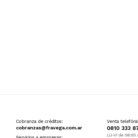
Ver más contenido
Cobranza de créditos:
Venta telefóni
cobranzas@fravega.com.ar
0810 333 8
LU-VI de 08:00 
Servicios a empresas: