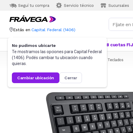
Seguí tu compra
Servicio técnico
Sucursales
Estás en
Capital Federal
(
1406
)
Categorías
Más Vendidos
Ofertas
18 cuotas FI
No pudimos ubicarte
Te mostramos las opciones para
Capital Federal
(
1406
). Podés cambiar tu ubicación cuando
Frávega
Informática
Accesorios de Informática
Teclados
quieras.
cambiar ubicación
cerrar