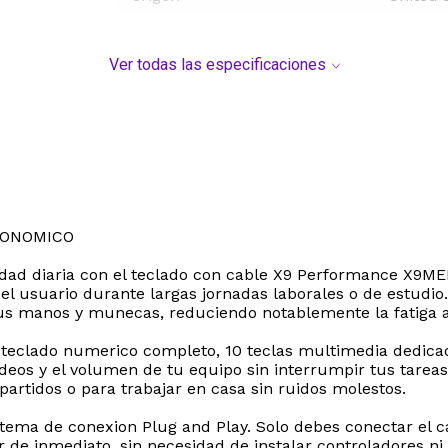
Ver todas las especificaciones
GONOMICO
vidad diaria con el teclado con cable X9 Performance X9
l usuario durante largas jornadas laborales o de estudio
tus manos y munecas, reduciendo notablemente la fatiga
un teclado numerico completo, 10 teclas multimedia dedica
deos y el volumen de tu equipo sin interrumpir tus tare
partidos o para trabajar en casa sin ruidos molestos.
stema de conexion Plug and Play. Solo debes conectar el 
 de inmediato, sin necesidad de instalar controladores ni