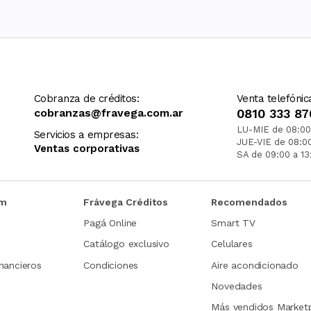
Cobranza de créditos:
Venta telefónic
cobranzas@fravega.com.ar
0810 333 87
LU-MIE de 08:00
Servicios a empresas:
JUE-VIE de 08:0
Ventas corporativas
SA de 09:00 a 13
om
Frávega Créditos
Recomendados
Pagá Online
Smart TV
Catálogo exclusivo
Celulares
nancieros
Condiciones
Aire acondicionado
Novedades
Más vendidos Market