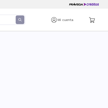
Mi cuenta
s