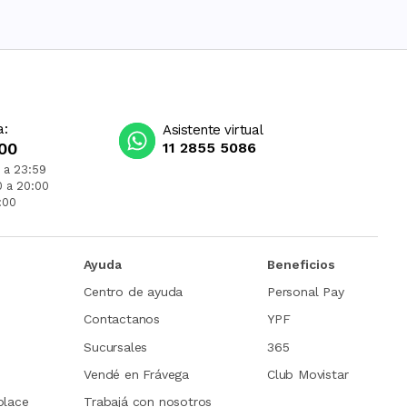
a:
Asistente virtual
00
11 2855 5086
 a 23:59
0 a 20:00
:00
Ayuda
Beneficios
Centro de ayuda
Personal Pay
Contactanos
YPF
Sucursales
365
Vendé en Frávega
Club Movistar
place
Trabajá con nosotros