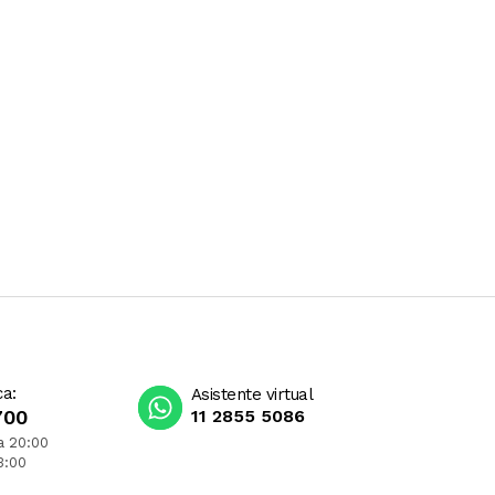
ca:
Asistente virtual
700
11 2855 5086
a 20:00
3:00