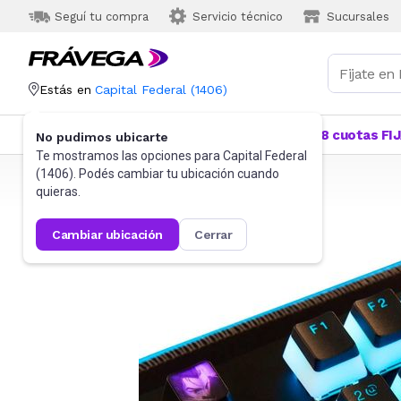
Seguí tu compra
Servicio técnico
Sucursales
Estás en
Capital Federal
(
1406
)
Categorías
Más Vendidos
Ofertas
18 cuotas FI
No pudimos ubicarte
Te mostramos las opciones para
Capital Federal
(
1406
). Podés cambiar tu ubicación cuando
Frávega
Videojuegos
Accesorios
quieras.
cambiar ubicación
cerrar