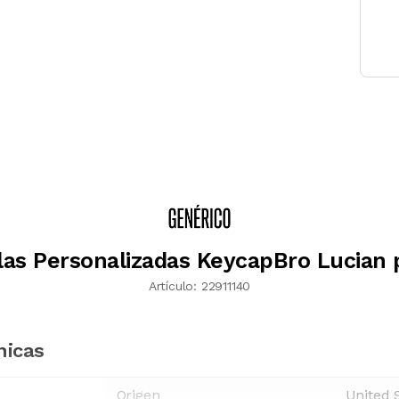
las Personalizadas KeycapBro Lucian 
Artículo:
22911140
nicas
Origen
United 