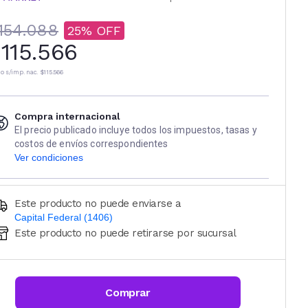
154.088
25
115.566
io s/imp. nac.
$115.566
Compra internacional
El precio publicado incluye todos los impuestos, tasas y
costos de envíos correspondientes
Ver condiciones
Este producto no puede enviarse a
Capital Federal (1406)
Este producto no puede retirarse por sucursal
Ingresá código postal (sólo números)
CALCULAR
Comprar