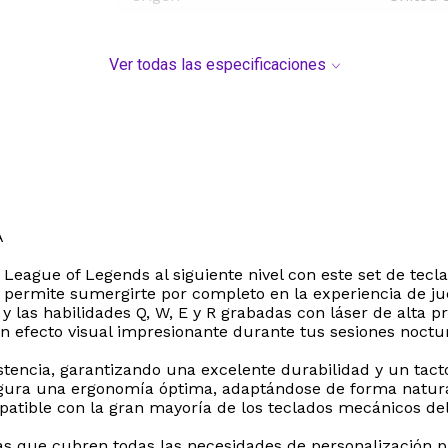
Ver todas las especificaciones
A
r League of Legends al siguiente nivel con este set de te
 te permite sumergirte por completo en la experiencia de 
y las habilidades Q, W, E y R grabadas con láser de alta p
 un efecto visual impresionante durante tus sesiones noctu
istencia, garantizando una excelente durabilidad y un tact
segura una ergonomía óptima, adaptándose de forma natural
atible con la gran mayoría de los teclados mecánicos del 
das que cubren todas las necesidades de personalización 