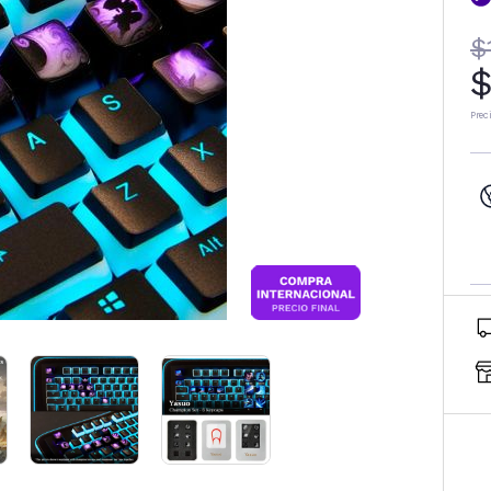
$
$
Prec