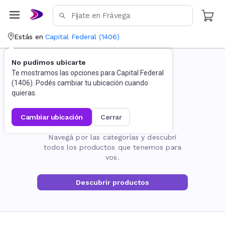
Estás en
Capital Federal
(
1406
)
No pudimos ubicarte
Te mostramos las opciones para
Capital Federal
(
1406
). Podés cambiar tu ubicación cuando
quieras.
cambiar ubicación
cerrar
La página no existe
Navegá por las categorías y descubrí
todos los productos que tenemos para
vos.
Descubrir productos