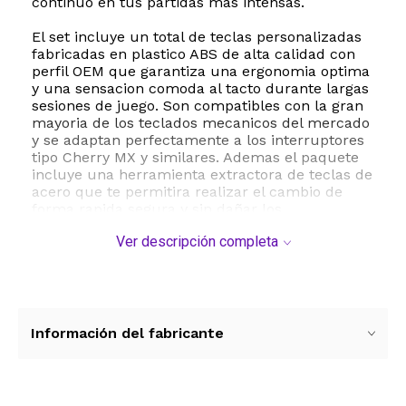
continuo en tus partidas mas intensas.
El set incluye un total de teclas personalizadas
fabricadas en plastico ABS de alta calidad con
perfil OEM que garantiza una ergonomia optima
y una sensacion comoda al tacto durante largas
sesiones de juego. Son compatibles con la gran
mayoria de los teclados mecanicos del mercado
y se adaptan perfectamente a los interruptores
tipo Cherry MX y similares. Ademas el paquete
incluye una herramienta extractora de teclas de
acero que te permitira realizar el cambio de
forma rapida segura y sin dañar los
interruptores de tu dispositivo.
Ver descripción completa
Este accesorio es el regalo ideal para cualquier
jugador de League of Legends que desee
personalizar su setup gamer con un toque
unico y profesional. Mejora tu experiencia de
juego identifica tus habilidades al instante y
Información del fabricante
domina la grieta del invocador con el estilo
inconfundible de Tryndamere.
ESTE PRODUCTO VIENE DE USA DENTRO DEL