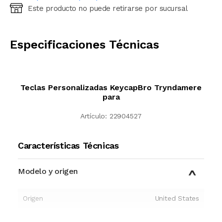
Este producto no puede retirarse por sucursal
Ingresá código postal (sólo números)
CALCULAR
Especificaciones Técnicas
Teclas Personalizadas KeycapBro Tryndamere
para
Artículo:
22904527
Características Técnicas
Modelo y origen
Origen
United States