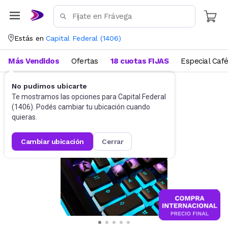
Estás en
Capital Federal
(
1406
)
Más Vendidos
Ofertas
18 cuotas FIJAS
Especial Caf
No pudimos ubicarte
Videojuegos
Accesorios
Te mostramos las opciones para
Capital Federal
(
1406
). Podés cambiar tu ubicación cuando
quieras.
cambiar ubicación
cerrar