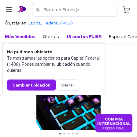
Estás en
Capital Federal
(
1406
)
Más Vendidos
Ofertas
18 cuotas FIJAS
Especial Caf
No pudimos ubicarte
Videojuegos
Accesorios
Te mostramos las opciones para
Capital Federal
(
1406
). Podés cambiar tu ubicación cuando
quieras.
cambiar ubicación
cerrar