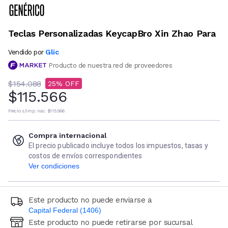
Teclas Personalizadas KeycapBro Xin Zhao Para
Glic
Vendido por
Producto de nuestra red de proveedores
$154.088
25
$115.566
Precio s/imp. nac.
$115.566
Compra internacional
El precio publicado incluye todos los impuestos, tasas y
costos de envíos correspondientes
Ver condiciones
Este producto no puede enviarse a
Capital Federal (1406)
Este producto no puede retirarse por sucursal
Ingresá código postal (sólo números)