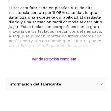
El set esta fabricado en plastico ABS de alta
resistencia con un perfil OEM estandar, lo que
garantiza una excelente durabilidad al desgaste
diario y una sensacion tactil comoda al escribir o
jugar. Estas teclas son compatibles con la gran
mayoria de los teclados mecanicos del mercado.
Aunque se pueden montar en interruptores con
perfil Cherry, ten en cuenta que la altura puede
variar ligeramente. El paquete incluye un
practico extractor de teclas de acero para que
puedas realizar el intercambio de manera
Ver descripción completa
segura y sin dañar los interruptores de tu
teclado.
Mejora tu rendimiento y dale un aspecto unico a
tu setup con este accesorio imprescindible para
jugadores de League of Legends. Es el regalo
Información del fabricante
ideal para cualquier jugador que quiera
destacar y personalizar su teclado con su
campeon favorito.
ESTE PRODUCTO VIENE DE USA DENTRO DEL
Ver más contenido