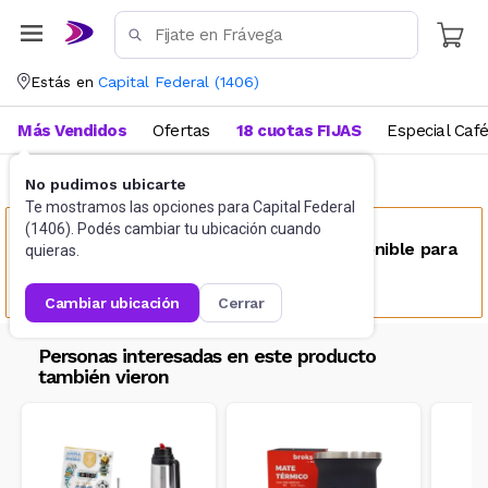
Estás en
Capital Federal
(
1406
)
Más Vendidos
Ofertas
18 cuotas FIJAS
Especial Caf
No pudimos ubicarte
Termos y Recipientes térmicos
Termos
Te mostramos las opciones para
Capital Federal
(
1406
). Podés cambiar tu ubicación cuando
Este producto no se encuentra disponible para
quieras.
tu ubicación
cambiar ubicación
cerrar
Personas interesadas en este producto
también vieron