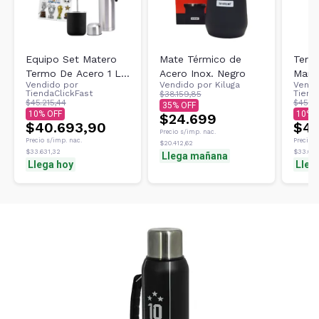
Equipo Set Matero
Mate Térmico de
Term
Termo De Acero 1 L
Acero Inox. Negro
Manij
Vendido por
Vendido por
Kiluga
Vendi
Mate Stickers
Acero
TiendaClickFast
Tiend
$38.159,85
Mundial
Argen
$45.215,44
$45.182
35
10
10
$24.699
$40.693,90
$40
Precio s/imp. nac.
Precio s/imp. nac.
Precio s
$20.412,62
$33.631,32
$33.606
Llega mañana
Llega hoy
Lleg