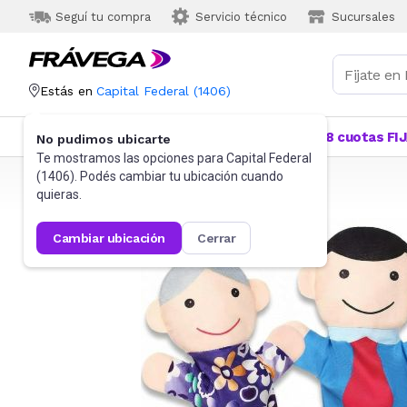
Seguí tu compra
Servicio técnico
Sucursales
Estás en
Capital Federal
(
1406
)
Categorías
Más Vendidos
Ofertas
18 cuotas FI
No pudimos ubicarte
Te mostramos las opciones para
Capital Federal
(
1406
). Podés cambiar tu ubicación cuando
Frávega
Juguetes y Juegos
Peluches y Muñecos
quieras.
cambiar ubicación
cerrar