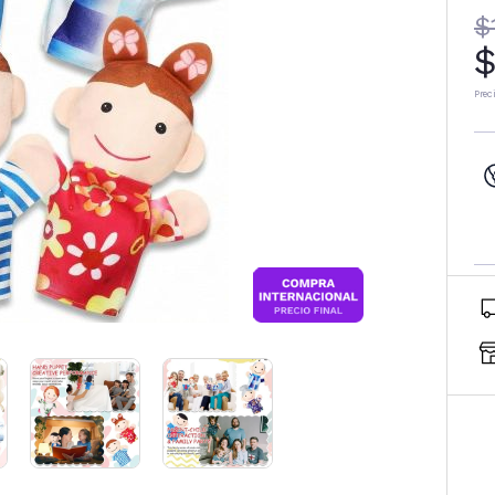
$
$
Prec