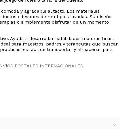
l juego de roles o la hora del cuento.
 comoda y agradable al tacto. Los materiales
es incluso despues de multiples lavadas. Su diseño
s, terapias o simplemente disfrutar de un momento
ivo. Ayuda a desarrollar habilidades motoras finas,
 ideal para maestros, padres y terapeutas que buscan
racticas, es facil de transportar y almacenar para
ENVíOS POSTALES INTERNACIONALES.