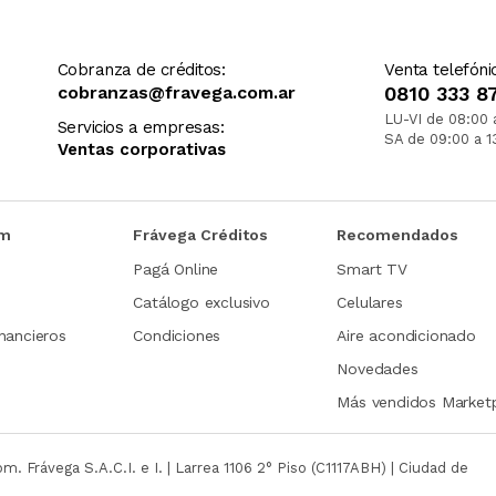
Cobranza de créditos:
Venta telefóni
cobranzas@fravega.com.ar
0810 333 8
LU-VI de 08:00 
Servicios a empresas:
SA de 09:00 a 1
Ventas corporativas
om
Frávega Créditos
Recomendados
Pagá Online
Smart TV
Catálogo exclusivo
Celulares
nancieros
Condiciones
Aire acondicionado
Novedades
Más vendidos Market
com.
Frávega S.A.C.I. e I. | Larrea 1106 2° Piso (C1117ABH) | Ciudad de