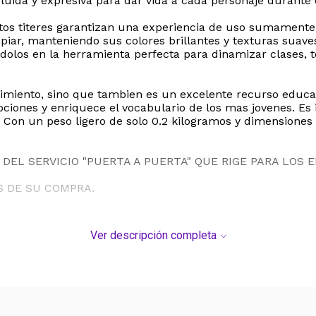
uida y expresiva para dar vida a cada personaje durante e
estos titeres garantizan una experiencia de uso sumamente
mpiar, manteniendo sus colores brillantes y texturas suav
tiendolos en la herramienta perfecta para dinamizar clase
nimiento, sino que tambien es un excelente recurso educat
ciones y enriquece el vocabulario de los mas jovenes. Es
 Con un peso ligero de solo 0.2 kilogramos y dimensiones p
DEL SERVICIO "PUERTA A PUERTA" QUE RIGE PARA LOS 
S DE SU COMPRA.
Ver descripción completa