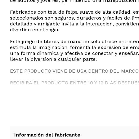
de adultos y jovenes, permitiendo una manipulacion fl
Fabricados con tela de felpa suave de alta calidad, 
seleccionados son seguros, duraderos y faciles de li
detallado y amigable invita a la interaccion, convir
divertido en el hogar.
Este juego de titeres de mano no solo ofrece entrete
estimula la imaginacion, fomenta la expresion de emo
una forma dinamica y afectiva de conectar y enseñar.
llevar la diversion a cualquier parte.
ESTE PRODUCTO VIENE DE USA DENTRO DEL MARCO 
RECIBIRA EL PRODUCTO ENTRE 10 Y 12 DIAS DESPUE
Información del fabricante