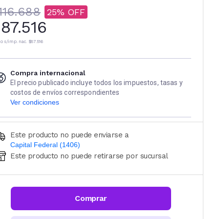
116.688
25
87.516
io s/imp. nac.
$87.516
Compra internacional
El precio publicado incluye todos los impuestos, tasas y
costos de envíos correspondientes
Ver condiciones
Este producto no puede enviarse a
Capital Federal (1406)
Este producto no puede retirarse por sucursal
Ingresá código postal (sólo números)
CALCULAR
Comprar