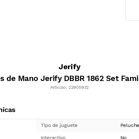
Jerify
es de Mano Jerify DBBR 1862 Set Famil
Artículo:
22905932
nicas
Tipo de juguete
Peluch
Interactivo
No