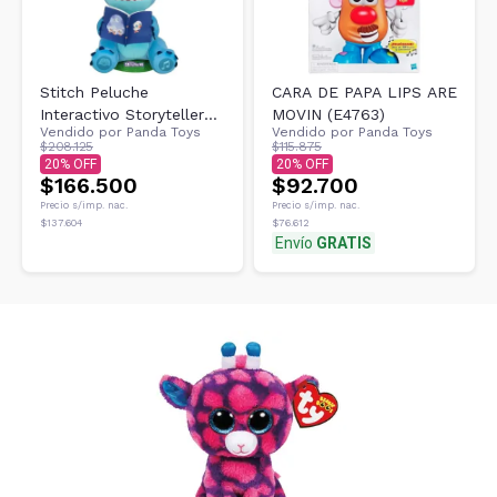
Stitch Peluche
CARA DE PAPA LIPS ARE
Interactivo Storyteller
MOVIN (E4763)
Vendido por
Panda Toys
Vendido por
Panda Toys
Cuenta Historias 39cm
$208.125
$115.875
20
20
$166.500
$92.700
Precio s/imp. nac.
Precio s/imp. nac.
$137.604
$76.612
Envío
GRATIS