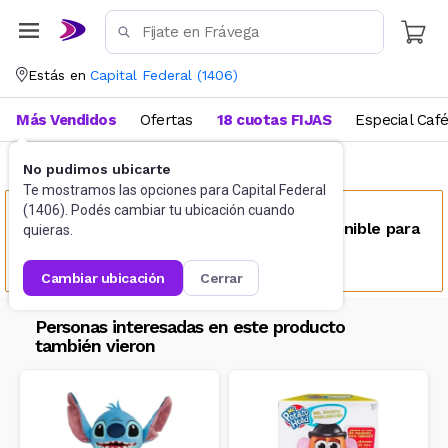
Estás en
Capital Federal
(
1406
)
Más Vendidos
Ofertas
18 cuotas FIJAS
Especial Caf
No pudimos ubicarte
Juguetes y Juegos
Peluches y Muñecos
Te mostramos las opciones para
Capital Federal
(
1406
). Podés cambiar tu ubicación cuando
Este producto no se encuentra disponible para
quieras.
tu ubicación
cambiar ubicación
cerrar
Personas interesadas en este producto
también vieron