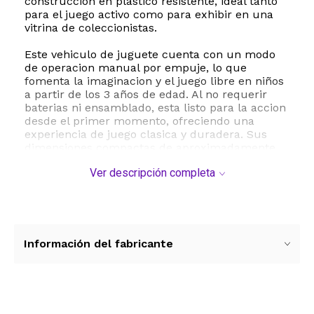
construccion en plastico resistente, ideal tanto
para el juego activo como para exhibir en una
vitrina de coleccionistas.
Este vehiculo de juguete cuenta con un modo
de operacion manual por empuje, lo que
fomenta la imaginacion y el juego libre en niños
a partir de los 3 años de edad. Al no requerir
baterias ni ensamblado, esta listo para la accion
desde el primer momento, ofreciendo una
experiencia de juego clasica y duradera. Sus
dimensiones compactas de aproximadamente
14 x 4 x 16 centimetros lo hacen sumamente
Ver descripción completa
portatil, permitiendo que los pequeños lleven
sus aventuras intergalacticas a cualquier parte.
Ya sea para recrear las escenas mas
emocionantes de las peliculas de Star Wars o
para expandir una coleccion de Hot Wheels,
Información del fabricante
este vehiculo ofrece un gran valor de juego y
exhibicion. Su tematica inspirada en peliculas y
comics lo convierte en el regalo perfecto para
niños y coleccionistas de todas las edades que
buscan piezas unicas y de alta calidad.