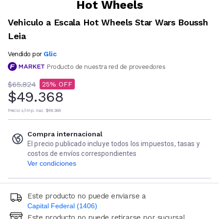
Hot Wheels
Vehiculo a Escala Hot Wheels Star Wars Boussh
Leia
Glic
Vendido por
Producto de nuestra red de proveedores
$65.824
25
$49.368
Precio s/imp. nac.
$49.368
Compra internacional
El precio publicado incluye todos los impuestos, tasas y
costos de envíos correspondientes
Ver condiciones
Este producto no puede enviarse a
Capital Federal (1406)
Este producto no puede retirarse por sucursal
Ingresá código postal (sólo números)