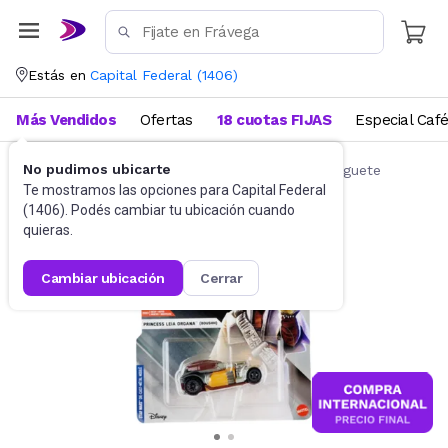
Estás en
Capital Federal
(
1406
)
Más Vendidos
Ofertas
18 cuotas FIJAS
Especial Caf
No pudimos ubicarte
Autos de juguete y accesorios
Autitos de juguete
Te mostramos las opciones para
Capital Federal
(
1406
). Podés cambiar tu ubicación cuando
quieras.
cambiar ubicación
cerrar