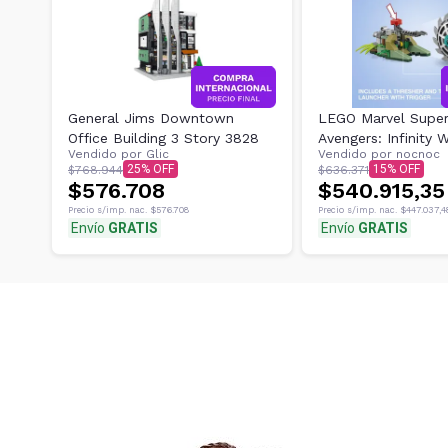
General Jims Downtown
LEGO Marvel Super
Office Building 3 Story 3828
Avengers: Infinity 
Vendido por
Glic
Vendido por
nocnoc
Gla
25
15
$768.944
$636.371
$576.708
$540.915,35
Precio s/imp. nac.
$576.708
Precio s/imp. nac.
$447.037,4
Envío
GRATIS
Envío
GRATIS