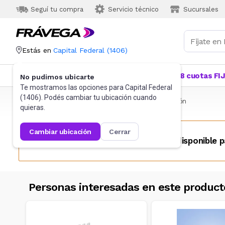
Seguí tu compra
Servicio técnico
Sucursales
Estás en
Capital Federal
(
1406
)
Categorías
Más Vendidos
Ofertas
18 cuotas FI
No pudimos ubicarte
Te mostramos las opciones para
Capital Federal
(
1406
). Podés cambiar tu ubicación cuando
Frávega
Juguetes y Juegos
Bloques y Construcción
quieras.
cambiar ubicación
cerrar
Este producto no se encuentra disponible p
Personas interesadas en este product