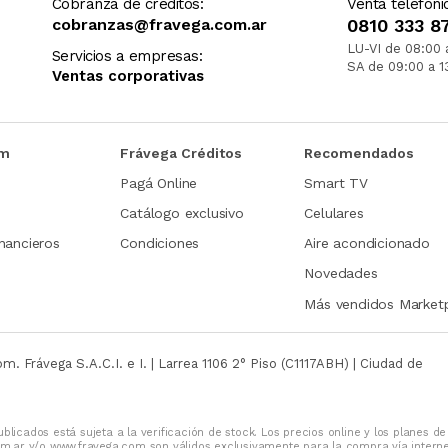
Cobranza de créditos:
Venta telefóni
cobranzas@fravega.com.ar
0810 333 8
LU-VI de 08:00 
Servicios a empresas:
SA de 09:00 a 1
Ventas corporativas
om
Frávega Créditos
Recomendados
Pagá Online
Smart TV
Catálogo exclusivo
Celulares
nancieros
Condiciones
Aire acondicionado
Novedades
Más vendidos Market
com.
Frávega S.A.C.I. e I. | Larrea 1106 2° Piso (C1117ABH) | Ciudad de
blicados está sujeta a la verificación de stock. Los precios online y los planes de
m.ar y/o www.fravega.com son válidos exclusivamente para la compra vía intern