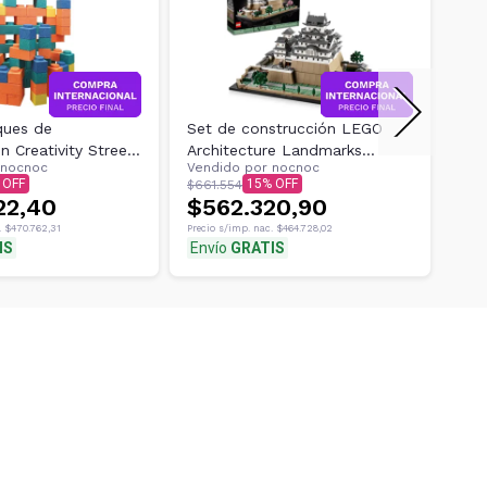
ques de
Set de construcción LEGO
Jug
n Creativity Street
Architecture Landmarks
4 M
nocnoc
Vendido por
nocnoc
Ven
cks, 66 piezas
Castillo de Himeji 21060
Man
15
$661.554
$642
22,40
$562.320,90
$5
.
$470.762,31
Precio s/imp. nac.
$464.728,02
Preci
IS
Envío
GRATIS
Env