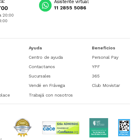
ca:
Asistente virtual
700
11 2855 5086
a 20:00
3:00
Ayuda
Beneficios
Centro de ayuda
Personal Pay
Contactanos
YPF
Sucursales
365
Vendé en Frávega
Club Movistar
place
Trabajá con nosotros
et