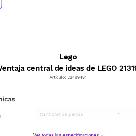
Lego
Ventaja central de ideas de LEGO 2131
Artículo:
22489481
nicas
Cantidad de piezas
1
s
Ver todas las especificaciones