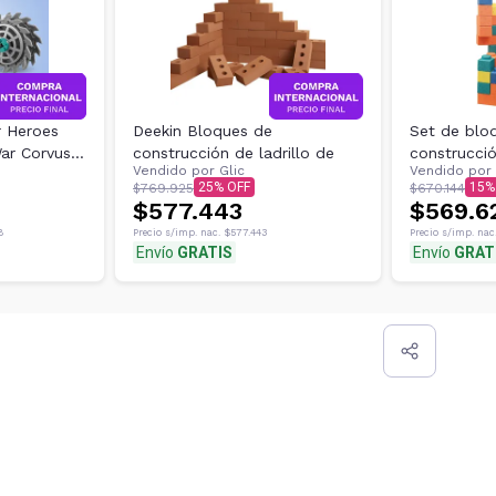
 Heroes
Deekin Bloques de
Set de blo
War Corvus
construcción de ladrillo de
construcció
Vendido por
Glic
Vendido por
Gorilla Blo
25
15
$769.925
$670.144
$577.443
$569.6
8
Precio s/imp. nac.
$577.443
Precio s/imp. nac
Envío
GRATIS
Envío
GRAT