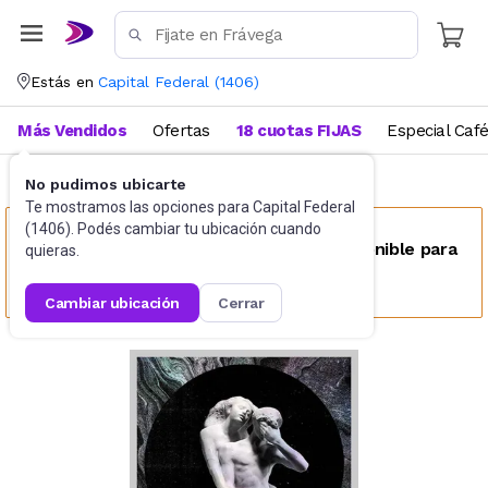
Estás en
Capital Federal
(
1406
)
Más Vendidos
Ofertas
18 cuotas FIJAS
Especial Caf
No pudimos ubicarte
CDs y Vinilos
Vinilos
Te mostramos las opciones para
Capital Federal
(
1406
). Podés cambiar tu ubicación cuando
Este producto no se encuentra disponible para
quieras.
tu ubicación
cambiar ubicación
cerrar