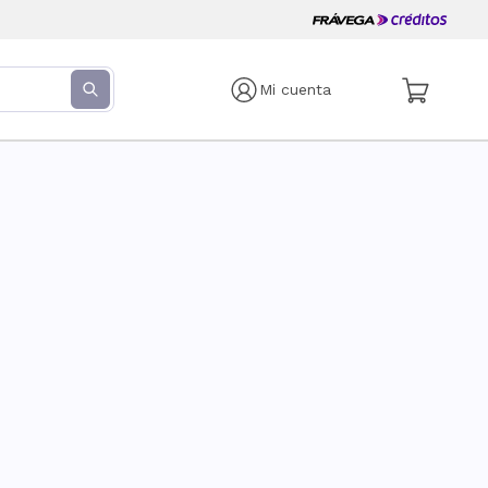
Mi cuenta
s