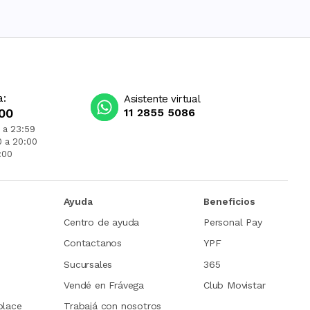
a:
Asistente virtual
00
11 2855 5086
 a 23:59
0 a 20:00
:00
Ayuda
Beneficios
Centro de ayuda
Personal Pay
Contactanos
YPF
Sucursales
365
Vendé en Frávega
Club Movistar
place
Trabajá con nosotros