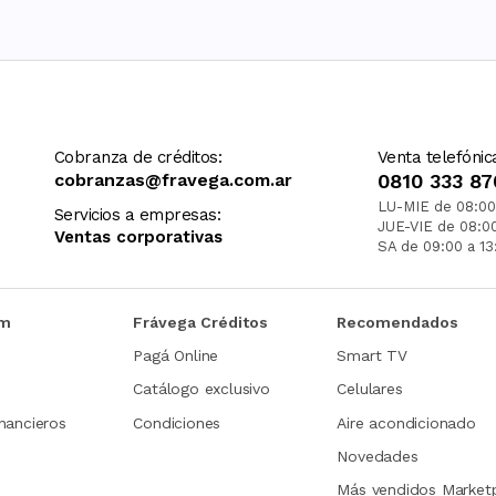
Cobranza de créditos:
Venta telefónic
cobranzas@fravega.com.ar
0810 333 87
LU-MIE de 08:00
Servicios a empresas:
JUE-VIE de 08:0
Ventas corporativas
SA de 09:00 a 13
om
Frávega Créditos
Recomendados
Pagá Online
Smart TV
Catálogo exclusivo
Celulares
nancieros
Condiciones
Aire acondicionado
Novedades
Más vendidos Market