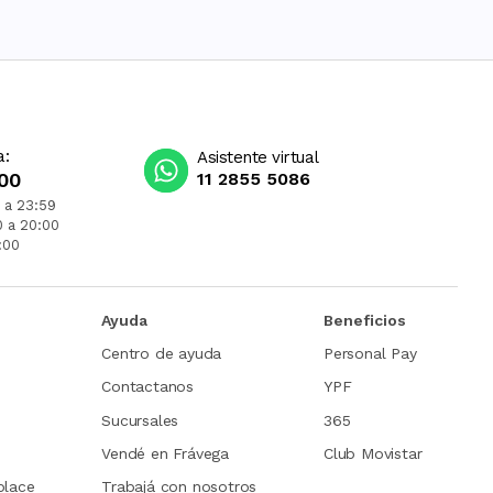
a:
Asistente virtual
00
11 2855 5086
 a 23:59
0 a 20:00
:00
Ayuda
Beneficios
Centro de ayuda
Personal Pay
Contactanos
YPF
Sucursales
365
Vendé en Frávega
Club Movistar
place
Trabajá con nosotros