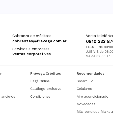
Cobranza de créditos:
Venta telefónic
cobranzas@fravega.com.ar
0810 333 87
LU-MIE de 08:00
Servicios a empresas:
JUE-VIE de 08:0
Ventas corporativas
SA de 09:00 a 13
om
Frávega Créditos
Recomendados
Pagá Online
Smart TV
Catálogo exclusivo
Celulares
nancieros
Condiciones
Aire acondicionado
Novedades
Más vendidos Market