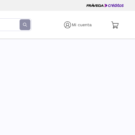
Mi cuenta
s