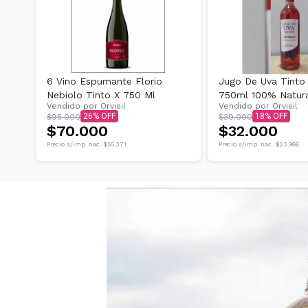
6 Vino Espumante Florio
Jugo De Uva Tinto 
Nebiolo Tinto X 750 Ml
750ml 100% Natura
Vendido por
Orvisil
Vendido por
Orvisil
Alcohol
26
18
$95.000
$39.000
$70.000
$32.000
Precio s/imp. nac.
$55.371
Precio s/imp. nac.
$23.966