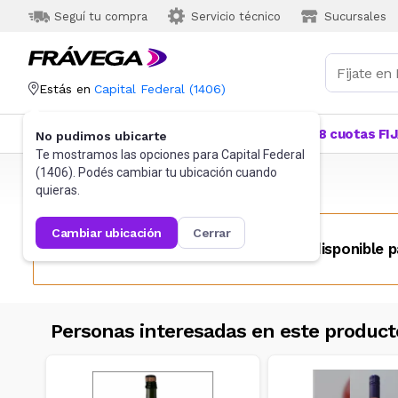
Seguí tu compra
Servicio técnico
Sucursales
Estás en
Capital Federal
(
1406
)
Categorías
Más Vendidos
Ofertas
18 cuotas FI
No pudimos ubicarte
Te mostramos las opciones para
Capital Federal
(
1406
). Podés cambiar tu ubicación cuando
Frávega
Alimentos y Bebidas
Bebidas
quieras.
cambiar ubicación
cerrar
Este producto no se encuentra disponible p
Personas interesadas en este product