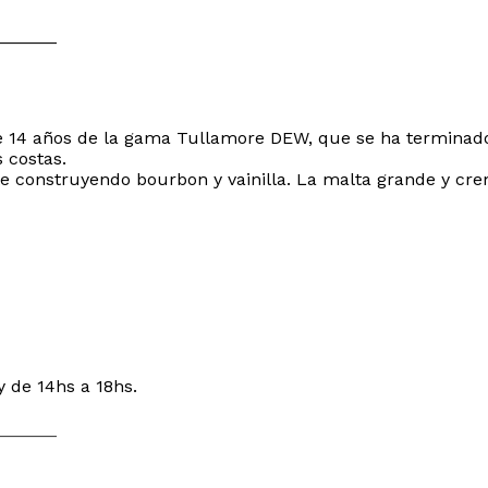
______
de 14 años de la gama Tullamore DEW, que se ha terminado
 costas.
ente construyendo bourbon y vainilla. La malta grande y c
y de 14hs a 18hs.
______