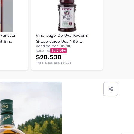
Fantelli
Vino Jugo De Uva Kedem
l Sin
Grape Juice Usa 1.89 L
Vendido por
Orvisil
19
$35.000
$28.500
Precio s/imp. nac.
$24.834