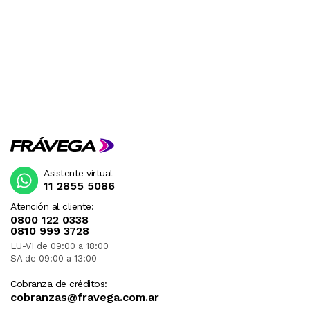
AirPlay.
na
ESTE PRODUCTO VIENE DE USA DENTRO DEL
MARCO DEL SERVICIO "PUERTA A PUERTA" QUE
RIGE PARA LOS ENVíOS POSTALES
INTERNACIONALES.
RECIBIRA EL PRODUCTO ENTRE 15 Y 20 DIAS
DESPUES DE SU COMPRA.
Asistente virtual
11 2855 5086
Atención al cliente:
0800 122 0338
0810 999 3728
LU-VI de 09:00 a 18:00
SA de 09:00 a 13:00
Cobranza de créditos:
cobranzas@fravega.com.ar