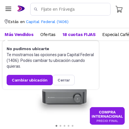
Estás en
Capital Federal
(
1406
)
Más Vendidos
Ofertas
18 cuotas FIJAS
Especial Caf
No pudimos ubicarte
Equipo de audio
Microcomponente
Te mostramos las opciones para
Capital Federal
(
1406
). Podés cambiar tu ubicación cuando
quieras.
cambiar ubicación
cerrar