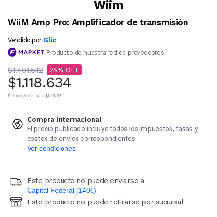
Wiim
WiiM Amp Pro: Amplificador de transmisión
Glic
Vendido por
Producto de nuestra red de proveedores
$1.491.512
25
$1.118.634
Precio s/imp. nac.
$1.118.634
Compra internacional
El precio publicado incluye todos los impuestos, tasas y
costos de envíos correspondientes
Ver condiciones
Este producto no puede enviarse a
Capital Federal (1406)
Este producto no puede retirarse por sucursal
Ingresá código postal (sólo números)