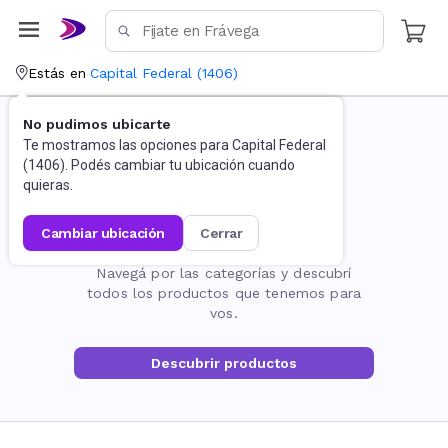
Estás en
Capital Federal
(
1406
)
No pudimos ubicarte
Te mostramos las opciones para
Capital Federal
(
1406
). Podés cambiar tu ubicación cuando
quieras.
cambiar ubicación
cerrar
La página no existe
Navegá por las categorías y descubrí
todos los productos que tenemos para
vos.
Descubrir productos