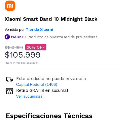
Xiaomi Smart Band 10 Midnight Black
Tienda Xiaomi
Vendido por
Producto de nuestra red de proveedores
$150.999
30
$105.999
Precio s/imp. nac.
$85.123,14
Este producto no puede enviarse a
Capital Federal (1406)
Retiro GRATIS en sucursal
Ingresá código postal (sólo números)
Ver sucursales
CALCULAR
Especificaciones Técnicas