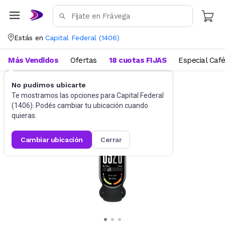
Estás en
Capital Federal
(
1406
)
Más Vendidos
Ofertas
18 cuotas FIJAS
Especial Caf
No pudimos ubicarte
Informática
Smartwatch
Te mostramos las opciones para
Capital Federal
(
1406
). Podés cambiar tu ubicación cuando
quieras.
cambiar ubicación
cerrar