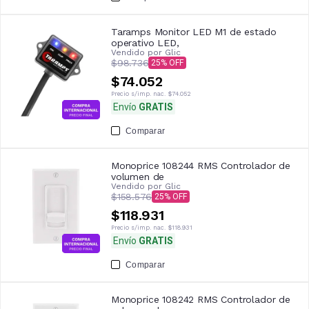
Taramps Monitor LED M1 de estado
operativo LED,
Vendido por
Glic
$98.736
25
$74.052
Precio s/imp. nac.
$74.052
Envío
GRATIS
Comparar
Monoprice 108244 RMS Controlador de
volumen de
Vendido por
Glic
$158.576
25
$118.931
Precio s/imp. nac.
$118.931
Envío
GRATIS
Comparar
Monoprice 108242 RMS Controlador de