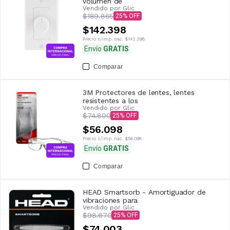
volumen de
Vendido por
Glic
$189.865
25
$142.398
Precio s/imp. nac.
$142.398
Envío
GRATIS
Comparar
3M Protectores de lentes, lentes
resistentes a los
Vendido por
Glic
$74.800
25
$56.098
Precio s/imp. nac.
$56.098
Envío
GRATIS
Comparar
HEAD Smartsorb - Amortiguador de
vibraciones para
Vendido por
Glic
$98.670
25
$74.003