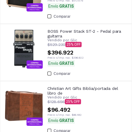
Precio s/imp. nac.
$513.876
Envío
GRATIS
Comparar
BOSS Power Stack ST-2 - Pedal para
guitarra
Vendido por
Glic
$529.230
25
$396.922
Precio s/imp. nac.
$396.922
Envío
GRATIS
Comparar
Christian Art Gifts Biblia/portada del
libro de
Vendido por
Glic
$128.656
25
$96.492
Precio s/imp. nac.
$96.492
Envío
GRATIS
Comparar