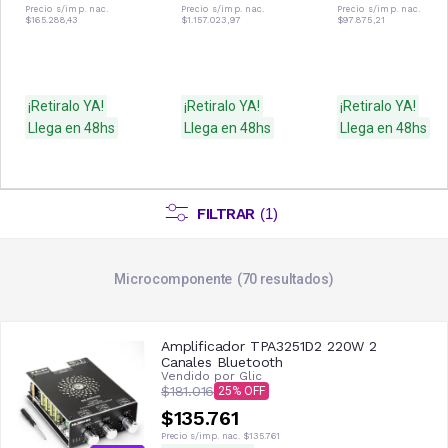
Precio s/imp. nac.
Precio s/imp. nac.
Precio s/imp. nac.
$165.288,43
$1.157.023,97
$97.875,21
¡Retiralo YA!
¡Retiralo YA!
¡Retiralo YA!
Llega en 48hs
Llega en 48hs
Llega en 48hs
FILTRAR
(
1
)
Microcomponente
70
resultados
Amplificador TPA3251D2 220W 2
Canales Bluetooth
Vendido por
Glic
$181.016
25
$135.761
Precio s/imp. nac.
$135.761