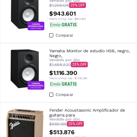
Vendido por
Glic
$1.258.136
25
$943.601
Precio s/imp. nac.
$943.601
Envío
GRATIS
Comparar
Yamaha Monitor de estudio HS8, negro,
Negro,
Vendido por
Glic
$1.488.520
25
$1.116.390
Precio s/imp. nac.
$1.116.390
Envío
GRATIS
Comparar
Fender Acoustasonic Amplificador de
guitarra para
Vendido por
Glic
$685.168
25
$513.876