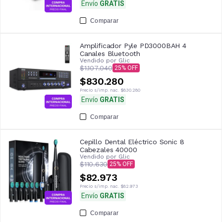
Envío
GRATIS
Comparar
Amplificador Pyle PD3000BAH 4
Canales Bluetooth
Vendido por
Glic
$1.107.040
25
$830.280
Precio s/imp. nac.
$830.280
Envío
GRATIS
Comparar
Cepillo Dental Eléctrico Sonic 8
Cabezales 40000
Vendido por
Glic
$110.630
25
$82.973
Precio s/imp. nac.
$82.973
Envío
GRATIS
Comparar