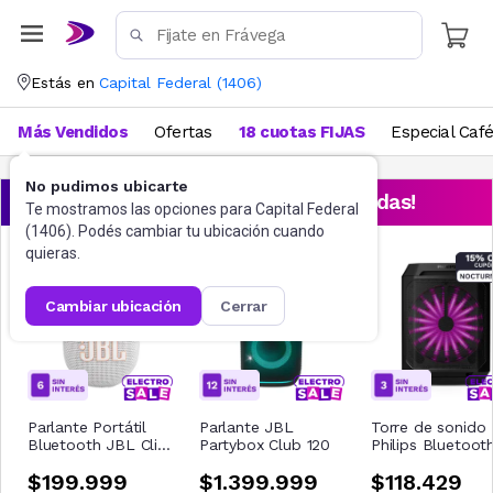
Estás en
Capital Federal
(
1406
)
Más Vendidos
Ofertas
18 cuotas FIJAS
Especial Caf
No pudimos ubicarte
¡Aprovechá las ofertas destacadas!
Te mostramos las opciones para
Capital Federal
(
1406
). Podés cambiar tu ubicación cuando
quieras.
cambiar ubicación
cerrar
Parlante Portátil
Parlante JBL
Torre de sonido
Bluetooth JBL Clip
Partybox Club 120
Philips Bluetoot
5 Blanco
TAX2208/00
$199.999
$1.399.999
$118.429