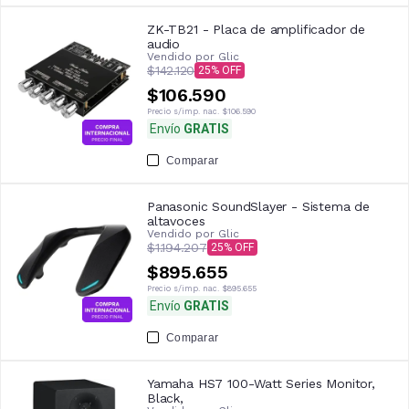
ZK-TB21 - Placa de amplificador de
audio
Vendido por
Glic
$142.120
25
$106.590
Precio s/imp. nac.
$106.590
Envío
GRATIS
Comparar
Panasonic SoundSlayer - Sistema de
altavoces
Vendido por
Glic
$1.194.207
25
$895.655
Precio s/imp. nac.
$895.655
Envío
GRATIS
Comparar
Yamaha HS7 100-Watt Series Monitor,
Black,