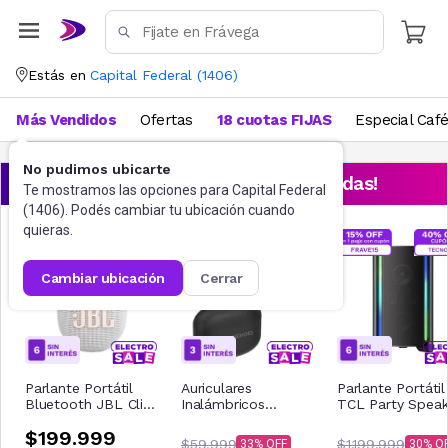
Estás en
Capital Federal
(
1406
)
Más Vendidos
Ofertas
18 cuotas FIJAS
Especial Caf
No pudimos ubicarte
¡Aprovechá las ofertas destacadas!
Te mostramos las opciones para
Capital Federal
(
1406
). Podés cambiar tu ubicación cuando
quieras.
cambiar ubicación
cerrar
Parlante Portátil
Auriculares
Parlante Portátil
Bluetooth JBL Clip
Inalámbricos
TCL Party Speak
5 Blanco
Motorola Buds 065
TP200K
$199.999
Negro
$59.999
$1.199.999
33
30