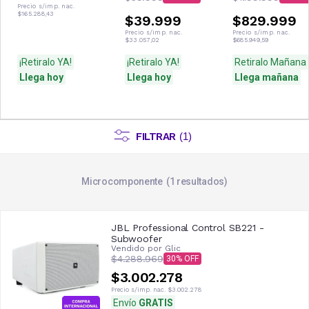
Precio s/imp. nac.
$165.288,43
$39.999
$829.999
Precio s/imp. nac.
Precio s/imp. nac.
$33.057,02
$685.949,59
¡Retiralo YA!
¡Retiralo YA!
Retiralo Mañana
Llega hoy
Llega hoy
Llega mañana
FILTRAR
(
1
)
Microcomponente
1
resultados
JBL Professional Control SB221 -
Subwoofer
Vendido por
Glic
$4.288.969
30
$3.002.278
Precio s/imp. nac.
$3.002.278
Envío
GRATIS