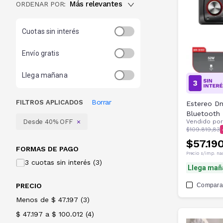
Más relevantes
ORDENAR POR:
Cuotas sin interés
Envío gratis
Llega mañana
Borrar
FILTROS APLICADOS
Estereo D
Bluetooth
Desde 40% OFF
Vendido po
$109.819,83
$57.190
FORMAS DE PAGO
Precio s/imp. na
3 cuotas sin interés (3)
Llega mañ
PRECIO
Compara
Menos de $ 47.197
(
3
)
$ 47.197 a $ 100.012
(
4
)