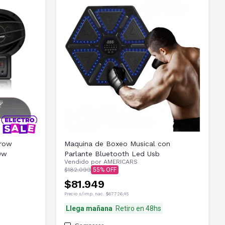
Crow
Maquina de Boxeo Musical con
0w
Parlante Bluetooth Led Usb
Vendido por
AMERICARS
$182.099
55
$81.949
Precio s/imp. nac.
$67.726,45
Llega mañana
Retiro en 48hs