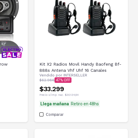
Crow
Kit X2 Radios Movil Handy Baofeng Bf-
888s Antena Vhf Uhf 16 Canales
Vendido por
INTERSELLER
$62.986
47
$33.299
Precio s/imp. nac.
$30.134,84
Llega mañana
Retiro en 48hs
Comparar