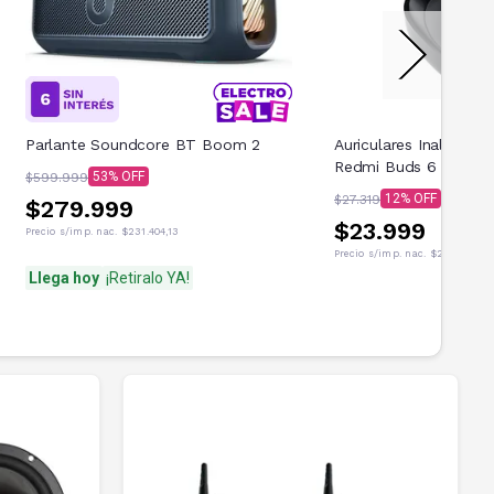
Parlante Soundcore BT Boom 2
Auriculares Inalambri
Redmi Buds 6 Play Ne
53
$599.999
12
$27.319
$279.999
$23.999
Precio s/imp. nac.
$231.404,13
Precio s/imp. nac.
$21.718,55
Llega hoy
¡Retiralo YA!