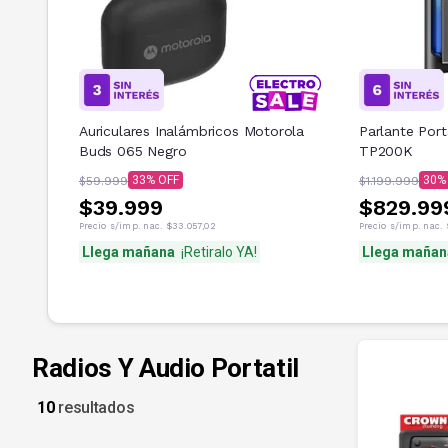
Auriculares Inalámbricos Motorola
Parlante Port
Buds 065 Negro
TP200K
33
30
$59.999
$1.199.999
$39.999
$829.99
Precio s/imp. nac.
$33.057,02
Precio s/imp. nac.
Llega mañana
¡Retiralo YA!
Llega mañan
Radios Y Audio Portatil
10
resultados