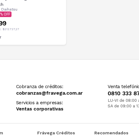
ch
r
Daihatsu
99
c.
$212.727,27
r
Cobranza de créditos:
Venta telefóni
cobranzas@fravega.com.ar
0810 333 8
LU-VI de 08:00 
Servicios a empresas:
SA de 09:00 a 1
Ventas corporativas
om
Frávega Créditos
Recomendados