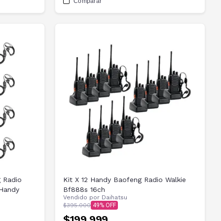
Comparar
g Radio
Kit X 12 Handy Baofeng Radio Walkie
 Handy
Bf888s 16ch
Vendido por
Daihatsu
$395.000
49
$199.999