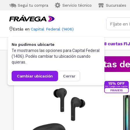
Seguí tu compra
Servicio técnico
Sucursales
Estás en
Capital Federal
(
1406
)
Categorías
Más Vendidos
Ofertas
18 cuotas FI
No pudimos ubicarte
Te mostramos las opciones para
Capital Federal
(
1406
). Podés cambiar tu ubicación cuando
¡Aprovechá las ofertas d
quieras.
cambiar ubicación
cerrar