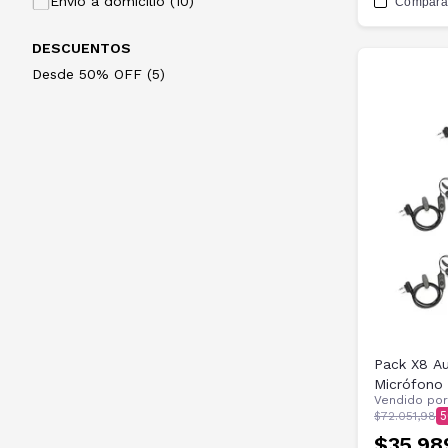
Envío a domicilio (10)
Compara
DESCUENTOS
Desde 50% OFF (5)
Pack X8 Au
Micrófono 
Vendido po
$72.051,98
5
$35.98