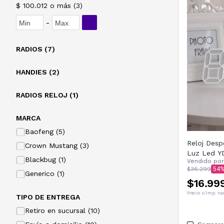
$ 100.012 o más
(
3
)
-
RADIOS (7)
HANDIES (2)
RADIOS RELOJ (1)
MARCA
Baofeng (5)
Reloj Desp
Crown Mustang (3)
Luz Led Y
Blackbug (1)
Vendido po
$36.299
54
Generico (1)
$16.99
Precio s/imp. na
TIPO DE ENTREGA
Retiro en sucursal (10)