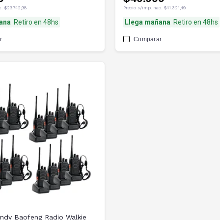
c.
$29.742,98
Precio s/imp. nac.
$41.321,49
ana
Retiro en 48hs
Llega mañana
Retiro en 48hs
r
Comparar
andy Baofeng Radio Walkie