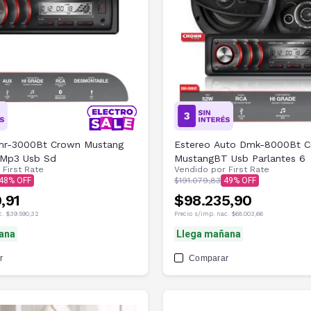
mr-3000Bt Crown Mustang
Estereo Auto Dmk-8000Bt 
 Mp3 Usb Sd
MustangBT Usb Parlantes 6
r
First Rate
Vendido por
First Rate
48
$191.079,83
49
,91
$98.235,90
c.
$39.590,32
Precio s/imp. nac.
$68.003,66
ana
Llega mañana
r
Comparar