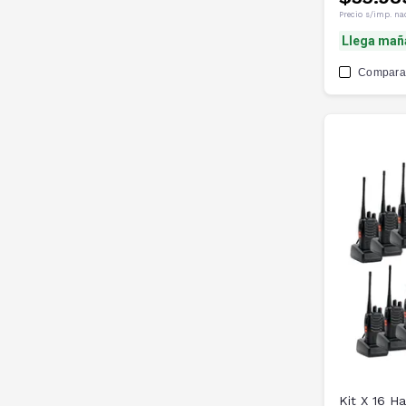
Precio s/imp. na
Llega mañ
Compara
Kit X 16 H