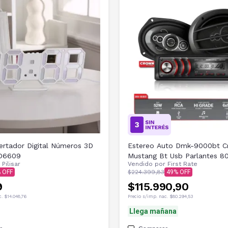
ertador Digital Números 3D
Estereo Auto Dmk-9000bt 
D6609
Mustang Bt Usb Parlantes 8
r
Pilisar
Vendido por
First Rate
$224.399,83
49
9
$115.990,90
c.
$14.048,76
Precio s/imp. nac.
$80.294,53
Llega mañana