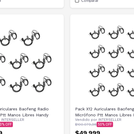
r
Comparar
riculares Baofeng Radio
Pack X12 Auriculares Baofen
Ptt Manos Libres Handy
Micrófono Ptt Manos Libres
r
INTERSELLER
Vendido por
INTERSELLER
0
$100.079,98
50
9
$49.999