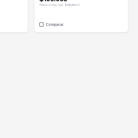
Precio s/imp. nac.
$156.694,21
Comparar