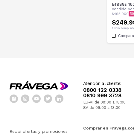
Bf888s 16
Vendido po
$495.000
50
$249.9
Precio s/imp. na
Compara
Atención al cliente:
0800 122 0338
0810 999 3728
LU-VI de 09:00 a 18:00
SA de 09:00 a 13:00
Comprar en Fravega.c
Recibí ofertas y promociones