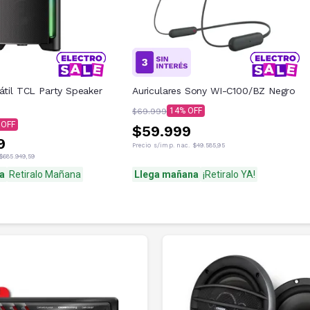
átil TCL Party Speaker
Auriculares Sony WI-C100/BZ Negro
14
$69.999
$59.999
9
Precio s/imp. nac.
$49.585,95
$685.949,59
a
Retiralo Mañana
Llega mañana
¡Retiralo YA!