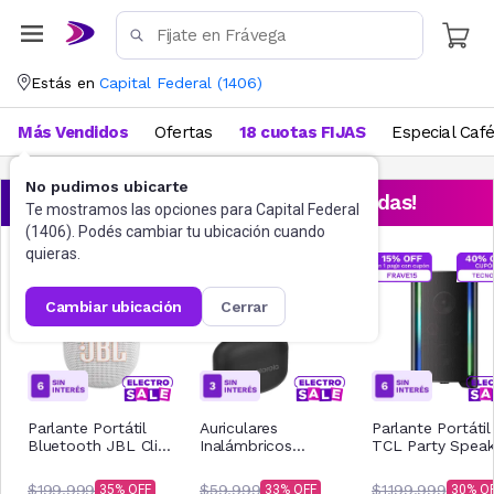
Estás en
Capital Federal
(
1406
)
Más Vendidos
Ofertas
18 cuotas FIJAS
Especial Caf
No pudimos ubicarte
¡Aprovechá las ofertas destacadas!
Te mostramos las opciones para
Capital Federal
(
1406
). Podés cambiar tu ubicación cuando
quieras.
cambiar ubicación
cerrar
Parlante Portátil
Auriculares
Parlante Portátil
Bluetooth JBL Clip
Inalámbricos
TCL Party Speak
5 Blanco
Motorola Buds 065
TP200K
Negro
$199.999
$59.999
$1.199.999
35
33
30