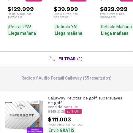
$129.999
$39.999
$829.999
Precio s/imp. nac.
Precio s/imp. nac.
Precio s/imp. nac.
$107.437,19
$33.057,02
$685.949,59
¡Retiralo YA!
¡Retiralo YA!
Retiralo Mañana
Llega mañana
Llega mañana
Llega mañana
FILTRAR
(
1
)
Radios Y Audio Portatil Callaway
55
resultados
Callaway Pelotas de golf supersuaves
de golf
Vendido por
Glic
$148.005
25
$111.003
Precio s/imp. nac.
$111.003
Envío
GRATIS