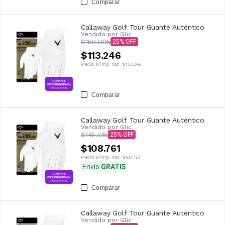
Comparar
Callaway Golf Tour Guante Auténtico
Vendido por
Glic
$150.995
25
$113.246
Precio s/imp. nac.
$113.246
Comparar
Callaway Golf Tour Guante Auténtico
Vendido por
Glic
$145.015
25
$108.761
Precio s/imp. nac.
$108.761
Envío
GRATIS
Comparar
Callaway Golf Tour Guante Auténtico
Vendido por
Glic