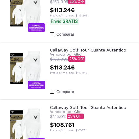
$150.995
25
$113.246
Precio s/imp. nac.
$113.246
Envío
GRATIS
Comparar
Callaway Golf Tour Guante Auténtico
Vendido por
Glic
$150.995
25
$113.246
Precio s/imp. nac.
$113.246
Comparar
Callaway Golf Tour Guante Auténtico
Vendido por
Glic
$145.015
25
$108.761
Precio s/imp. nac.
$108.761