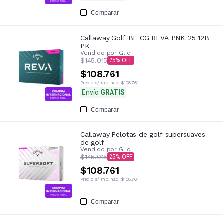
Comparar
Callaway Golf BL CG REVA PNK 25 12B
PK
Vendido por
Glic
$145.015
25
$108.761
Precio s/imp. nac.
$108.761
Envío
GRATIS
Comparar
Callaway Pelotas de golf supersuaves
de golf
Vendido por
Glic
$145.015
25
$108.761
Precio s/imp. nac.
$108.761
Comparar