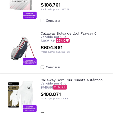
$108.761
Precio s/imp. nac.
$108.761
Comparar
Callaway Bolsa de golf Fairway C
Vendido por
Glic
$806.614
25
$604.961
Precio s/imp. nac.
$604.961
Comparar
Callaway Golf Tour Guante Auténtico
Vendido por
Glic
$145.161
25
$108.871
Precio s/imp. nac.
$108.871