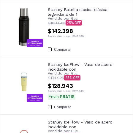
Stanley Botella clásica clásica
legendaria de 1
Vendido por
Glic
$189.865
25
$142.398
Precio s/imp. nac.
$142.398
Comparar
Stanley IceFlow - Vaso de acero
inoxidable con
Vendido por
Glic
$171.925
25
$128.943
Precio s/imp. nac.
$128.943
Envío
GRATIS
Comparar
Stanley IceFlow - Vaso de acero
inoxidable con
Vendido por
Glic