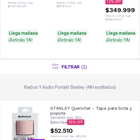
12
Precio s/imp. nac.
Precio s/imp. nac.
$1.157.023,97
$97.875,21
$349.999
Precio s/imp. nac.
$289.255,37
Llega mañana
Llega mañana
Llega mañana
¡Retiralo YA!
¡Retiralo YA!
¡Retiralo YA!
FILTRAR
(
1
)
Radios Y Audio Portatil Stanley
48
resultados
STANLEY Quencher - Tapa para bota y
popote
Vendido por
Glic
$80.784
35
$52.510
Precio s/imp. nac.
$52.510