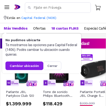
Estás en
Capital Federal
(
1406
)
Más Vendidos
Ofertas
18 cuotas FIJAS
Especial Caf
No pudimos ubicarte
¡Aprovechá las ofertas destacadas!
Te mostramos las opciones para
Capital Federal
(
1406
). Podés cambiar tu ubicación cuando
quieras.
cambiar ubicación
cerrar
Parlante JBL
Torre de sonido
Parlante Portatil
Partybox Club 120
Philips Bluetooth
JBL Charge 5
TAX2208/00
Negro
$1.399.999
$118.429
$399.999