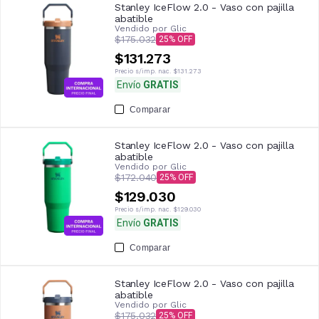
Stanley IceFlow 2.0 - Vaso con pajilla
abatible
Vendido por
Glic
$175.032
25
$131.273
Precio s/imp. nac.
$131.273
Envío
GRATIS
Comparar
Stanley IceFlow 2.0 - Vaso con pajilla
abatible
Vendido por
Glic
$172.040
25
$129.030
Precio s/imp. nac.
$129.030
Envío
GRATIS
Comparar
Stanley IceFlow 2.0 - Vaso con pajilla
abatible
Vendido por
Glic
$175.032
25