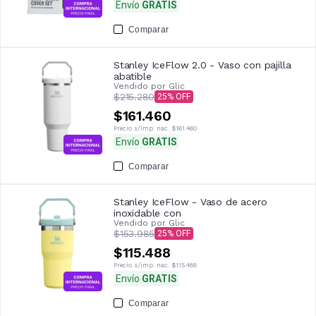
Envío
GRATIS
Comparar
Stanley IceFlow 2.0 - Vaso con pajilla
abatible
Vendido por
Glic
$215.280
25
$161.460
Precio s/imp. nac.
$161.460
Envío
GRATIS
Comparar
Stanley IceFlow - Vaso de acero
inoxidable con
Vendido por
Glic
$153.985
25
$115.488
Precio s/imp. nac.
$115.488
Envío
GRATIS
Comparar