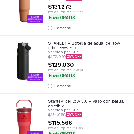
$131.273
Precio s/imp. nac.
$131.273
Envío
GRATIS
Comparar
STANLEY - Botella de agua IceFlow
Flip Straw 2.0
Vendido por
Glic
$172.040
25
$129.030
Precio s/imp. nac.
$129.030
Envío
GRATIS
Comparar
Stanley IceFlow 2.0 - Vaso con pajilla
abatible
Vendido por
Glic
$154.088
25
$115.566
Precio s/imp. nac.
$115.566
Envío
GRATIS