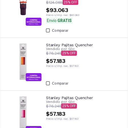
$124.085
25
$93.063
Precio s/imp. nac.
$93.063
Envío
GRATIS
Comparar
Stanley Pajitas Quencher
Vendido por
Glic
$76.245
25
$57.183
Precio s/imp. nac.
$57.183
Comparar
Stanley Pajitas Quencher
Vendido por
Glic
$76.245
25
$57.183
Precio s/imp. nac.
$57.183