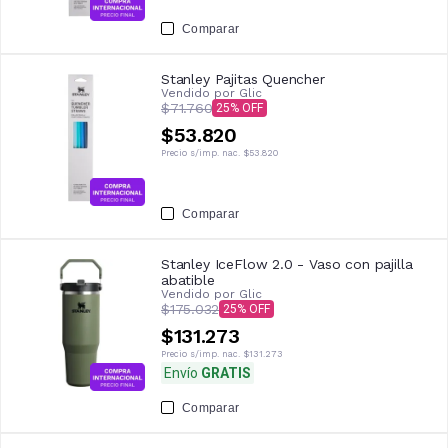
Comparar
Stanley Pajitas Quencher
Vendido por
Glic
$71.760
25
$53.820
Precio s/imp. nac.
$53.820
Comparar
Stanley IceFlow 2.0 - Vaso con pajilla
abatible
Vendido por
Glic
$175.032
25
$131.273
Precio s/imp. nac.
$131.273
Envío
GRATIS
Comparar