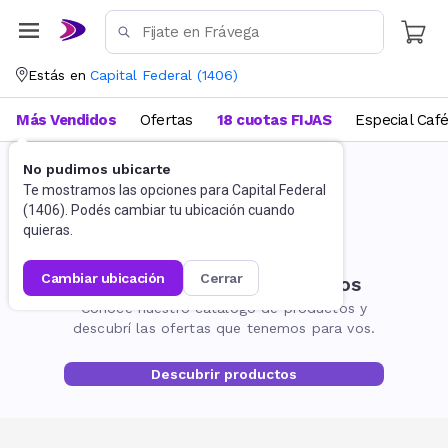
Estás en
Capital Federal
(
1406
)
Más Vendidos
Ofertas
18 cuotas FIJAS
Especial Caf
No pudimos ubicarte
Te mostramos las opciones para
Capital Federal
(
1406
). Podés cambiar tu ubicación cuando
quieras.
cambiar ubicación
cerrar
No encontramos resultados
Conocé nuestro catálogo de productos y
descubrí las ofertas que tenemos para vos.
Descubrir productos