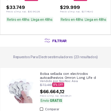
$33.749
$29.999
Precio s/imp. nac.
$30.542,08
Precio s/imp. nac.
$27.148,42
Retiro en 48hs
Llega en 48hs
Retiro en 48hs
Llega en 48hs
FILTRAR
Repuestos Para Electroestimuladores
23
resultados
Bolsa sellada con electrodos
autoadhesivos Omron Long Life d
Vendido por
NocNoc Asia
$72.461
8
$66.664,12
Precio s/imp. nac.
$55.094,31
Envío
GRATIS
Comparar