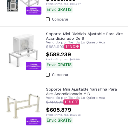
Precio s/imp. nac.
$908.727
Envío
GRATIS
Comparar
Soporte Mini Dividido Ajustable Para Aire
Acondicionado De 9
Vendido por
Tienda Lo Quiero Aca
$683.999
14
$588.239
Precio s/imp. nac.
$486.148
Envío
GRATIS
Comparar
Soporte Mini Ajustable Yarssihha Para
Aire Acondicionado Y B
Vendido por
Tienda Lo Quiero Aca
$747.999
19
$605.879
Precio s/imp. nac.
$500.726
Envío
GRATIS