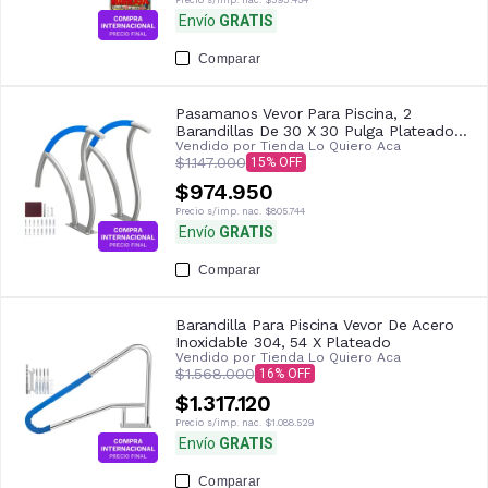
Envío
GRATIS
Comparar
Pasamanos Vevor Para Piscina, 2
Barandillas De 30 X 30 Pulga Plateado
Vendido por
Tienda Lo Quiero Aca
Blanco
$1.147.000
15
$974.950
Precio s/imp. nac.
$805.744
Envío
GRATIS
Comparar
Barandilla Para Piscina Vevor De Acero
Inoxidable 304, 54 X Plateado
Vendido por
Tienda Lo Quiero Aca
$1.568.000
16
$1.317.120
Precio s/imp. nac.
$1.088.529
Envío
GRATIS
Comparar