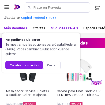
Estás en
Capital Federal
(
1406
)
Más Vendidos
Ofertas
18 cuotas FIJAS
Especial Caf
No pudimos ubicarte
¡Aprovechá las ofertas destacadas!
Te mostramos las opciones para
Capital Federal
(
1406
). Podés cambiar tu ubicación cuando
quieras.
cambiar ubicación
cerrar
Masajeador Cervical Shiatsu
Cabina para Uñas Gadnic UV
8 Rodillos Calor Relajante
LED 48W S8000 + Kit de
Anti Stress
Herramientas MANI0014
$45.585,98
$49.999
26
40