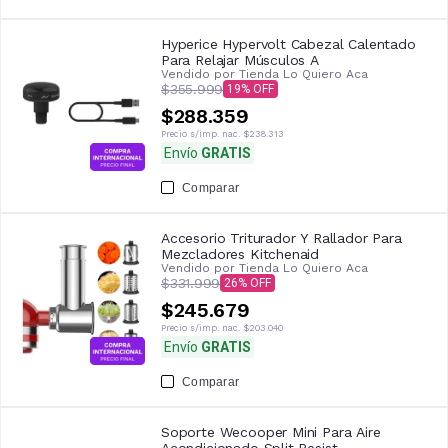
Hyperice Hypervolt Cabezal Calentado
Para Relajar Músculos A
Vendido por
Tienda Lo Quiero Aca
$355.999
19
$288.359
Precio s/imp. nac.
$238.313
Envío
GRATIS
Comparar
Accesorio Triturador Y Rallador Para
Mezcladores Kitchenaid
Vendido por
Tienda Lo Quiero Aca
$331.999
26
$245.679
Precio s/imp. nac.
$203.040
Envío
GRATIS
Comparar
Soporte Wecooper Mini Para Aire
Acondicionado Split Resist