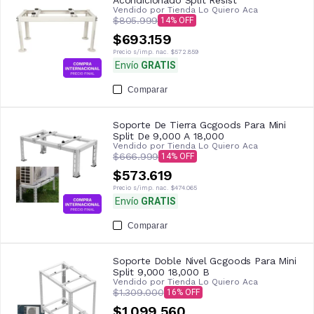
Vendido por
Tienda Lo Quiero Aca
$805.999
14
$693.159
Precio s/imp. nac.
$572.859
Envío
GRATIS
Comparar
Soporte De Tierra Gcgoods Para Mini
Split De 9,000 A 18,000
Vendido por
Tienda Lo Quiero Aca
$666.999
14
$573.619
Precio s/imp. nac.
$474.065
Envío
GRATIS
Comparar
Soporte Doble Nivel Gcgoods Para Mini
Split 9,000 18,000 B
Vendido por
Tienda Lo Quiero Aca
$1.309.000
16
$1.099.560