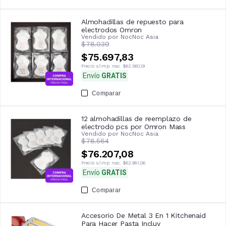
Almohadillas de repuesto para
electrodos Omron
Vendido por
NocNoc Asia
$78.039
$75.697,83
Precio s/imp. nac.
$62.560,19
Envío
GRATIS
Comparar
12 almohadillas de reemplazo de
electrodo pcs por Omron Mass
Vendido por
NocNoc Asia
$78.564
$76.207,08
Precio s/imp. nac.
$62.981,06
Envío
GRATIS
Comparar
Accesorio De Metal 3 En 1 Kitchenaid
Para Hacer Pasta Incluy