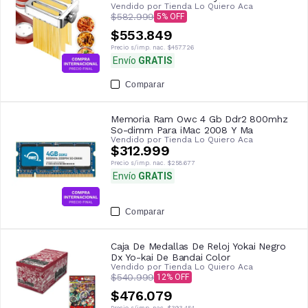
Vendido por
Tienda Lo Quiero Aca
$582.999
5
$553.849
Precio s/imp. nac.
$457.726
Envío
GRATIS
Comparar
Memoria Ram Owc 4 Gb Ddr2 800mhz
So-dimm Para iMac 2008 Y Ma
Vendido por
Tienda Lo Quiero Aca
$312.999
Precio s/imp. nac.
$258.677
Envío
GRATIS
Comparar
Caja De Medallas De Reloj Yokai Negro
Dx Yo-kai De Bandai Color
Vendido por
Tienda Lo Quiero Aca
$540.999
12
$476.079
Precio s/imp. nac.
$393.454