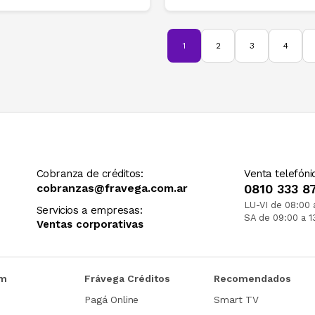
1
2
3
4
Cobranza de créditos:
Venta telefóni
cobranzas@fravega.com.ar
0810 333 8
LU-VI de 08:00 
Servicios a empresas:
SA de 09:00 a 1
Ventas corporativas
om
Frávega Créditos
Recomendados
Pagá Online
Smart TV