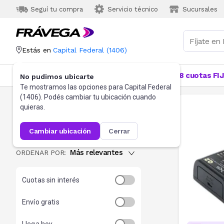
Seguí tu compra
Servicio técnico
Sucursales
Estás en
Capital Federal
(
1406
)
Categorías
Más Vendidos
Ofertas
18 cuotas FI
No pudimos ubicarte
Te mostramos las opciones para
Capital Federal
(
1406
). Podés cambiar tu ubicación cuando
Cargadores Y Pilas
quieras.
83
resultados
cambiar ubicación
cerrar
Más relevantes
ORDENAR POR:
Cuotas sin interés
Envío gratis