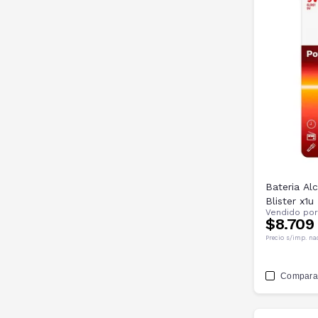
Bateria Al
Blister x1u
Vendido po
$8.709
Precio s/imp. na
Compara