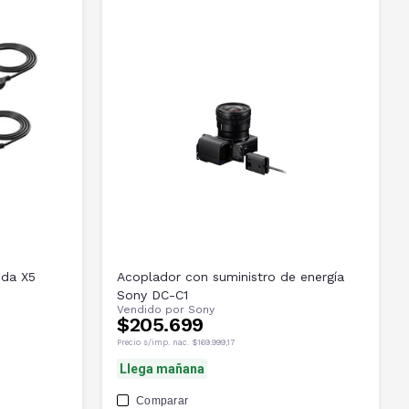
ida X5
Acoplador con suministro de energía
Sony DC-C1
Vendido por
Sony
$205.699
Precio s/imp. nac.
$169.999,17
Llega mañana
Comparar