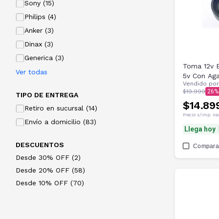
Sony (15)
Philips (4)
Anker (3)
Dinax (3)
Generica (3)
Toma 12v 
Ver todas
5v Con Aga
Vendido po
$19.999
26
TIPO DE ENTREGA
$14.89
Retiro en sucursal (14)
Precio s/imp. na
Envío a domicilio (83)
Llega hoy
DESCUENTOS
Compara
Desde 30% OFF (2)
Desde 20% OFF (58)
Desde 10% OFF (70)