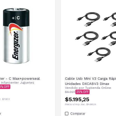
izer - C Max+powerseal
Cable Usb Mini V3 Carga Ráp
r
Infancenter Juguetes
Unidades DXCABV3 Dinax
3
Vendido por
Tuatienda Online
$6.927
25
$5.195,25
c.
$7.933
Precio s/imp. nac.
$4.065,14
r
Comparar