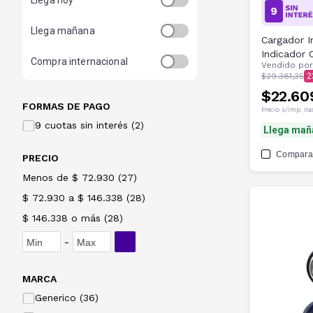
Llega hoy
Llega mañana
Cargador In
Indicador 
Compra internacional
Vendido po
$29.381,35
2
$22.60
FORMAS DE PAGO
Precio s/imp. na
9 cuotas sin interés (2)
Llega mañ
Compara
PRECIO
Menos de $ 72.930
(
27
)
$ 72.930 a $ 146.338
(
28
)
$ 146.338 o más
(
28
)
-
MARCA
Generico (36)