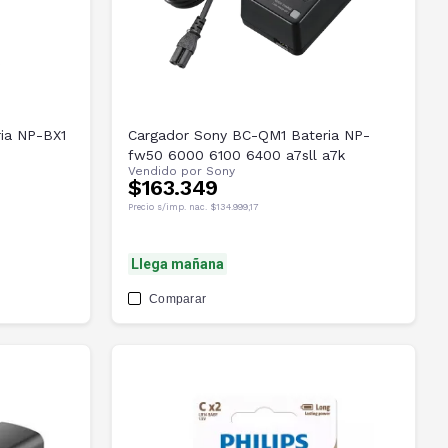
ia NP-BX1
Cargador Sony BC-QM1 Bateria NP-
fw50 6000 6100 6400 a7sll a7k
Vendido por
Sony
$163.349
Precio s/imp. nac.
$134.999,17
Llega mañana
Comparar