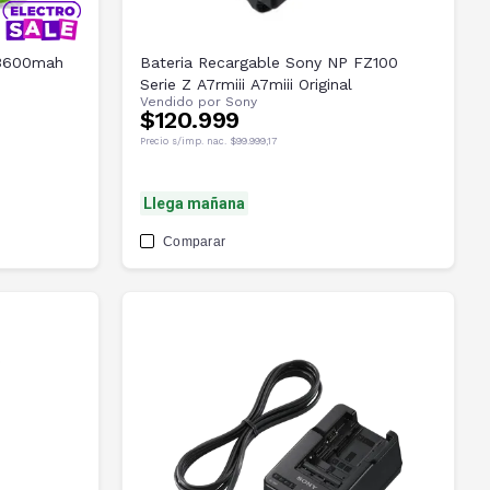
 3600mah
Bateria Recargable Sony NP FZ100
Serie Z A7rmiii A7miii Original
Vendido por
Sony
$120.999
Precio s/imp. nac.
$99.999,17
Llega mañana
Comparar