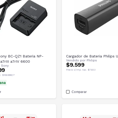
Sony BC-QZ1 Bateria NP-
Cargador de Bateria Philips 
Vendido por
Philips
 a7rIII a7rIV 6600
$9.599
r
Sony
99
Precio s/imp. nac.
$7.933
c.
$189.999,17
ana
r
Comparar