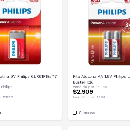
calina 9V Philips 6LR61P1B/77
Pila Alcalina AA 1,5V Philip
Blister x2u
r
Philips
Vendido por
Philips
$2.909
c.
$7.197,52
Precio s/imp. nac.
$2.404
r
Comparar