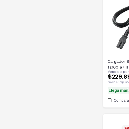
Cargador 
fz100 a7III
Vendido po
$229.8
Precio s/imp. na
Llega mañ
Compara