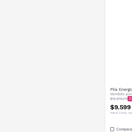
Pila Energ
Vendido po
$12.478,70
2
$9.599
Precio s/imp. na
Compara