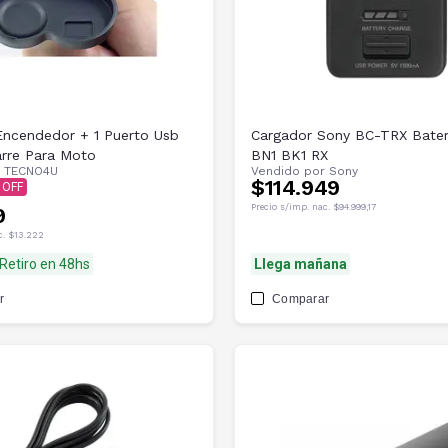
Encendedor + 1 Puerto Usb
Cargador Sony BC-TRX Bater
rre Para Moto
BN1 BK1 RX
r
TECNO4U
Vendido por
Sony
$114.949
Precio s/imp. nac.
$94.999,17
9
c.
$13.222
Retiro en 48hs
Llega mañana
r
Comparar