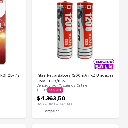
s LR6P2B/77
Pilas Recargables 1200mAh x2 Unidades
Oryx EL59/8623
Vendido por
Tuatienda Online
$5.818
25
$4.363,50
Precio s/imp. nac.
$3.414,32
Comparar