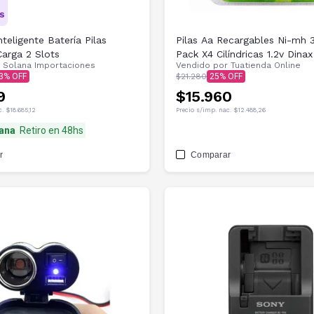
teligente Batería Pilas
Pilas Aa Recargables Ni-mh
Carga 2 Slots
Pack X4 Cilíndricas 1.2v Dinax
r
Solana Importaciones
Vendido por
Tuatienda Online
3
$21.280
25
9
$15.960
c.
$18.685,12
Precio s/imp. nac.
$12.488,26
ana
Retiro en 48hs
r
Comparar