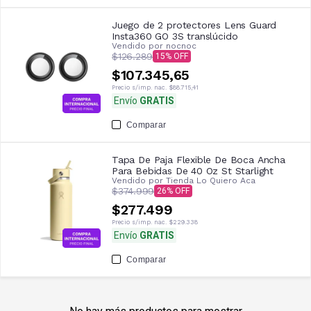
Juego de 2 protectores Lens Guard
Insta360 GO 3S translúcido
Vendido por
nocnoc
$126.289
15
$107.345,65
Precio s/imp. nac.
$88.715,41
Envío
GRATIS
Comparar
Tapa De Paja Flexible De Boca Ancha
Para Bebidas De 40 Oz St Starlight
Vendido por
Tienda Lo Quiero Aca
$374.999
26
$277.499
Precio s/imp. nac.
$229.338
Envío
GRATIS
Comparar