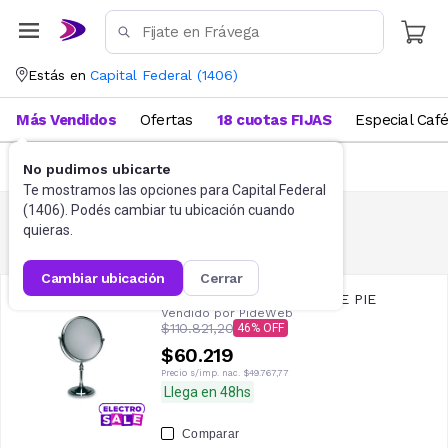
Estás en
Capital Federal
(
1406
)
Más Vendidos
Ofertas
18 cuotas FIJAS
Especial Caf
FILTRAR
No pudimos ubicarte
Te mostramos las opciones para
Capital Federal
(
1406
). Podés cambiar tu ubicación cuando
quieras.
Tapas
3
resultados
cambiar ubicación
cerrar
COMPLEMENTO ESPEJO DE PIE
Vendido por
PideWeb
$110.821,20
46
$60.219
Precio s/imp. nac.
$49.767,77
Llega en 48hs
Comparar