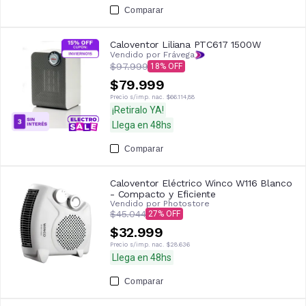
Comparar
Caloventor Liliana PTC617 1500W
Vendido por Frávega
$97.999
18
$79.999
Precio s/imp. nac.
$66.114,88
¡Retiralo YA!
Llega en 48hs
Comparar
Caloventor Eléctrico Winco W116 Blanco
- Compacto y Eficiente
Vendido por
Photostore
$45.044
27
$32.999
Precio s/imp. nac.
$28.636
Llega en 48hs
Comparar