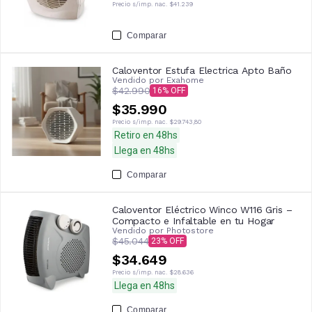
Precio s/imp. nac.
$41.239
Comparar
Caloventor Estufa Electrica Apto Baño
Vendido por
Exahome
$42.990
16
$35.990
Precio s/imp. nac.
$29.743,80
Retiro en 48hs
Llega en 48hs
Comparar
Caloventor Eléctrico Winco W116 Gris –
Compacto e Infaltable en tu Hogar
Vendido por
Photostore
$45.044
23
$34.649
Precio s/imp. nac.
$28.636
Llega en 48hs
Comparar