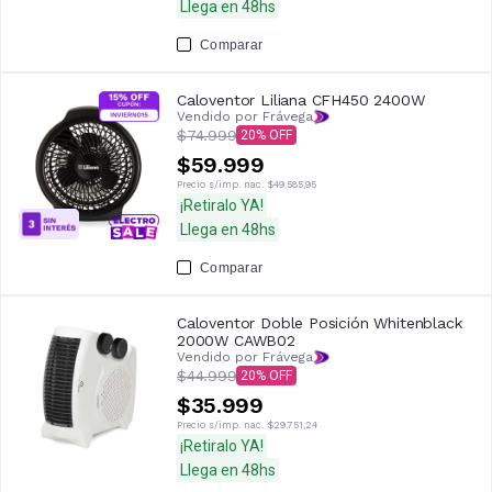
Llega en 48hs
Comparar
Caloventor Liliana CFH450 2400W
Vendido por Frávega
$74.999
20
$59.999
Precio s/imp. nac.
$49.585,95
¡Retiralo YA!
Llega en 48hs
Comparar
Caloventor Doble Posición Whitenblack
2000W CAWB02
Vendido por Frávega
$44.999
20
$35.999
Precio s/imp. nac.
$29.751,24
¡Retiralo YA!
Llega en 48hs