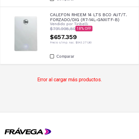
CALEFON RHEEM 14 LTS BCO AUT/T.
FORZADO/DIG (R7-14L-GNXITF-B)
Vendido por
Tiribelli
$791.998,80
18
$657.359
Precio s/imp. nac.
$543.271,90
Comparar
Error al cargar más productos.