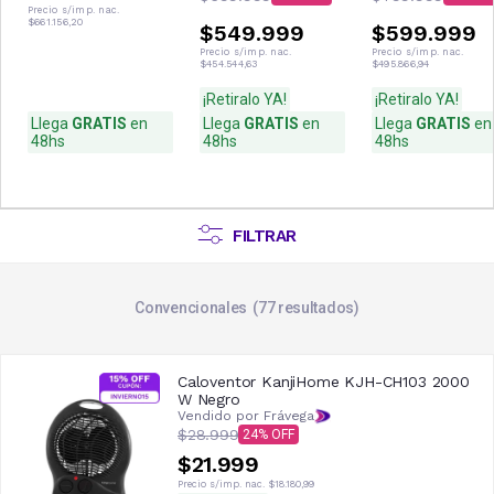
3600W 3100F
27HR4SYRKG00N
34HR4SVRKG03
Precio s/imp. nac.
$661.156,20
$549.999
$599.999
Precio s/imp. nac.
Precio s/imp. nac.
$454.544,63
$495.866,94
¡Retiralo YA!
¡Retiralo YA!
Llega
GRATIS
en
Llega
GRATIS
en
Llega
GRATIS
en
48hs
48hs
48hs
FILTRAR
Convencionales
77
resultados
Caloventor KanjiHome KJH-CH103 2000
W Negro
Vendido por Frávega
$28.999
24
$21.999
Precio s/imp. nac.
$18.180,99