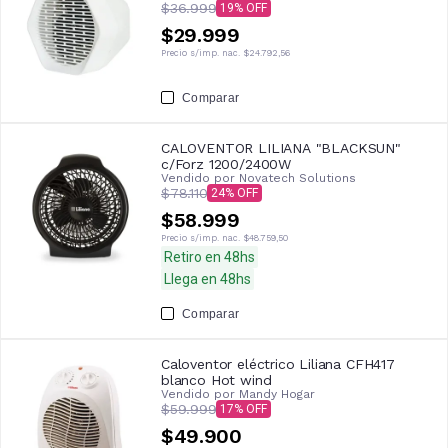
$36.999
19
$29.999
Precio s/imp. nac.
$24.792,56
Comparar
CALOVENTOR LILIANA "BLACKSUN"
c/Forz 1200/2400W
Vendido por
Novatech Solutions
$78.110
24
$58.999
Precio s/imp. nac.
$48.759,50
Retiro en 48hs
Llega en 48hs
Comparar
Caloventor eléctrico Liliana CFH417
blanco Hot wind
Vendido por
Mandy Hogar
$59.999
17
$49.900