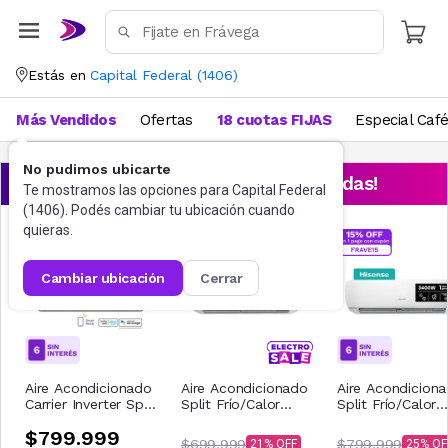
Estás en
Capital Federal
(
1406
)
Más Vendidos
Ofertas
18 cuotas FIJAS
Especial Caf
No pudimos ubicarte
¡Aprovechá las ofertas destacadas!
Te mostramos las opciones para
Capital Federal
(
1406
). Podés cambiar tu ubicación cuando
quieras.
cambiar ubicación
cerrar
Aire Acondicionado
Aire Acondicionado
Aire Acondicion
Carrier Inverter Split
Split Frío/Calor
Split Frío/Calor
Frío/Calor
Hisense 2750W
Hisense 3400W
$799.999
53HVP12N81E
2300F
2900F
$699.999
$799.999
21
25