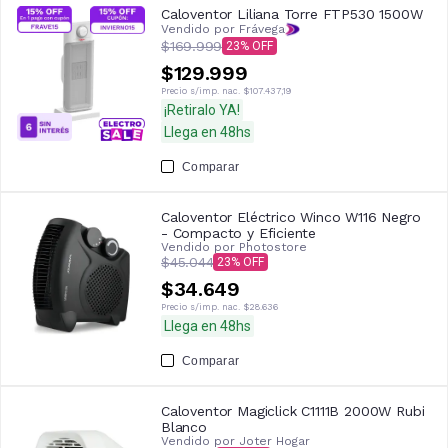
Caloventor Liliana Torre FTP530 1500W
Vendido por Frávega
$169.999
23
$129.999
Precio s/imp. nac.
$107.437,19
¡Retiralo YA!
Llega en 48hs
Comparar
Caloventor Eléctrico Winco W116 Negro
- Compacto y Eficiente
Vendido por
Photostore
$45.044
23
$34.649
Precio s/imp. nac.
$28.636
Llega en 48hs
Comparar
Caloventor Magiclick C1111B 2000W Rubi
Blanco
Vendido por
Joter Hogar