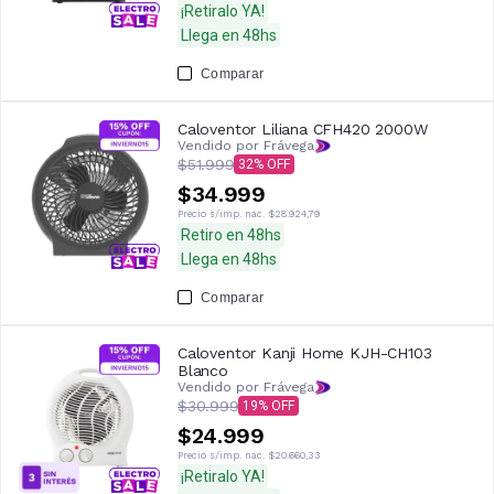
¡Retiralo YA!
Llega en 48hs
Comparar
Caloventor Liliana CFH420 2000W
Vendido por Frávega
$51.999
32
$34.999
Precio s/imp. nac.
$28.924,79
Retiro en 48hs
Llega en 48hs
Comparar
Caloventor Kanji Home KJH-CH103
Blanco
Vendido por Frávega
$30.999
19
$24.999
Precio s/imp. nac.
$20.660,33
¡Retiralo YA!