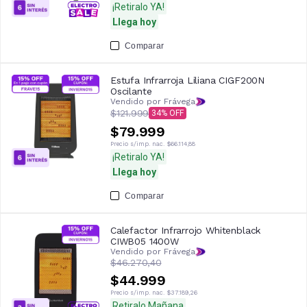
¡Retiralo YA!
Llega hoy
Comparar
Estufa Infrarroja Liliana CIGF200N
Oscilante
Vendido por Frávega
$121.999
34
$79.999
Precio s/imp. nac.
$66.114,88
¡Retiralo YA!
Llega hoy
Comparar
Calefactor Infrarrojo Whitenblack
CIWB05 1400W
Vendido por Frávega
$46.270,40
$44.999
Precio s/imp. nac.
$37.189,26
Retiralo Mañana