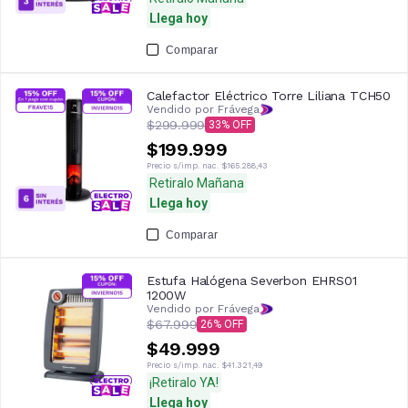
Llega hoy
Comparar
Calefactor Eléctrico Torre Liliana TCH50
Vendido por Frávega
$299.999
33
$199.999
Precio s/imp. nac.
$165.288,43
Retiralo Mañana
Llega hoy
Comparar
Estufa Halógena Severbon EHRS01
1200W
Vendido por Frávega
$67.999
26
$49.999
Precio s/imp. nac.
$41.321,49
¡Retiralo YA!
Llega hoy