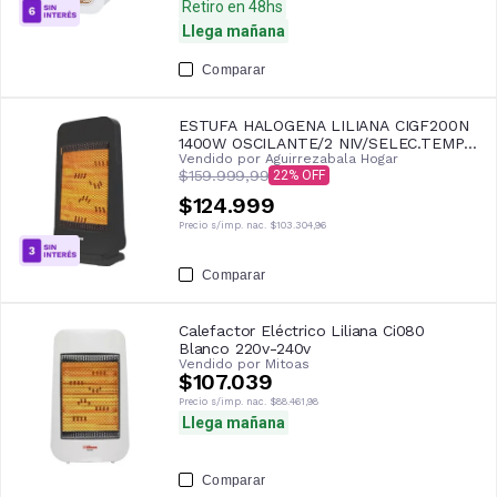
Retiro en 48hs
Llega mañana
Comparar
ESTUFA HALOGENA LILIANA CIGF200N
1400W OSCILANTE/2 NIV/SELEC.TEMP
Vendido por
Aguirrezabala Hogar
NEGRA
$159.999,99
22
$124.999
Precio s/imp. nac.
$103.304,96
Comparar
Calefactor Eléctrico Liliana Ci080
Blanco 220v-240v
Vendido por
Mitoas
$107.039
Precio s/imp. nac.
$88.461,98
Llega mañana
Comparar