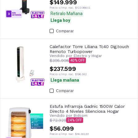
$149.999
Precio s/imp. nac.
$123.966,12
Retiralo Mañana
Llega hoy
Comparar
Calefactor Torre Liliana Tc40 Dig.touch
Remoto Turbopower
Vendido por
Electro y Hogar
$395.998
40
$237.599
Precio s/imp. nac.
$196.362
Llega mañana
Comparar
Estufa Infrarroja Gadnic 1500W Calor
Directo 4 Niveles Silenciosa Hogar
Vendido por
Bidcom
$72.929
24
$56.099
Precio s/imp. nac.
$46.362,81