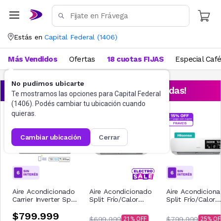
Estás en
Capital Federal
(
1406
)
Más Vendidos
Ofertas
18 cuotas FIJAS
Especial Caf
No pudimos ubicarte
¡Aprovechá las ofertas destacadas!
Te mostramos las opciones para
Capital Federal
(
1406
). Podés cambiar tu ubicación cuando
quieras.
cambiar ubicación
cerrar
Aire Acondicionado
Aire Acondicionado
Aire Acondicion
Carrier Inverter Split
Split Frío/Calor
Split Frío/Calor
Frío/Calor
Hisense 2750W
Hisense 3400W
$799.999
53HVP12N81E
2300F
2900F
$699.999
$799.999
21
25