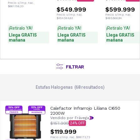
3600W 3100F
27HR4SYRKG00N
34HR4SVRKG03
Precio s/imp. nac.
$661.156,20
$549.999
$599.999
Precio s/imp. nac.
Precio s/imp. nac.
$454.544,63
$495.866,94
¡Retiralo YA!
¡Retiralo YA!
¡Retiralo YA!
Llega GRATIS
Llega GRATIS
Llega GRATIS
mañana
mañana
mañana
FILTRAR
Estufas Halogenas
68
resultados
Calefactor Infrarrojo Liliana CI650
2200W
Vendido por Frávega
$157.999
24
$119.999
Precio s/imp. nac.
$99.172,73