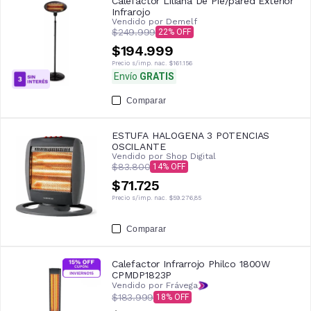
Calefactor Liliana De Pie/pared Exterior
Infrarojo
Vendido por
Demelf
$249.999
22
$194.999
Precio s/imp. nac.
$161.156
Envío
GRATIS
Comparar
ESTUFA HALOGENA 3 POTENCIAS
OSCILANTE
Vendido por
Shop Digital
$83.800
14
$71.725
Precio s/imp. nac.
$59.276,85
Comparar
Calefactor Infrarrojo Philco 1800W
CPMDP1823P
Vendido por Frávega
$183.999
18