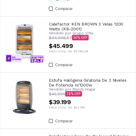
Comparar
Calefactor KEN BROWN 3 Velas 1200
Watts (KB-2001)
Vendido por
Grupo Vitta
$64.998,57
30
$45.499
Precio s/imp. nac.
$37.602,48
Comparar
Estufa Halógena Giratoria De 3 Niveles
De Potencia H/1200w
Vendido por
Mandy Hogar
$45.999
15
$39.199
Precio s/imp. nac.
$32.395
Comparar