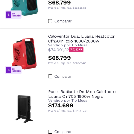
$68.799
Precio s/imp. nac.
$56.858,68
Comparar
Caloventor Dual Liliana Heatcolor
Cfh501r Rojo 1000/2000w
Vendido por
Tio Musa
$74.091,32
7
$68.799
Precio s/imp. nac.
$56.858,68
Comparar
Panel Radiante De Mica Calefactor
Liliana Cm705 1600w Negro
Vendido por
Tio Musa
$174.699
Precio s/imp. nac.
$144.379,34
Comparar