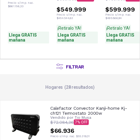
3600W 3100F
27HR4SYRKG00N
34HR4SVRKG03
Precio s/imp. nac.
$661.156,20
$549.999
$599.999
Precio s/imp. nac.
Precio s/imp. nac.
$454.544,63
$495.866,94
¡Retiralo YA!
¡Retiralo YA!
Llega GRATIS
Llega GRATIS
Llega GRATIS
mañana
mañana
mañana
FILTRAR
Hogares
28
resultados
Calefactor Convector Kanji-home Kj-
ch121 Termostato 2000w
Vendido por
Tio Musa
$72.084,36
7
$66.936
Precio s/imp. nac.
$55.319,01