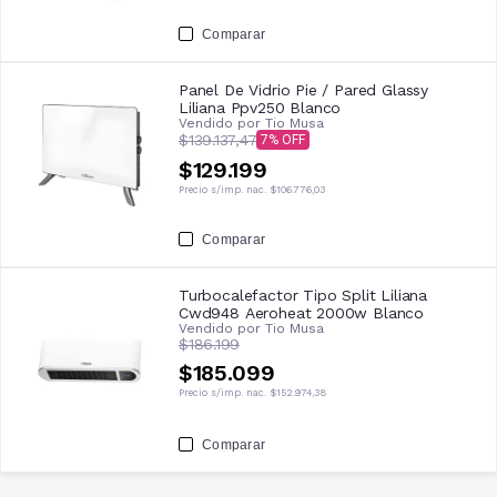
Comparar
Panel De Vidrio Pie / Pared Glassy
Liliana Ppv250 Blanco
Vendido por
Tio Musa
$139.137,47
7
$129.199
Precio s/imp. nac.
$106.776,03
Comparar
Turbocalefactor Tipo Split Liliana
Cwd948 Aeroheat 2000w Blanco
Vendido por
Tio Musa
$186.199
$185.099
Precio s/imp. nac.
$152.974,38
Comparar