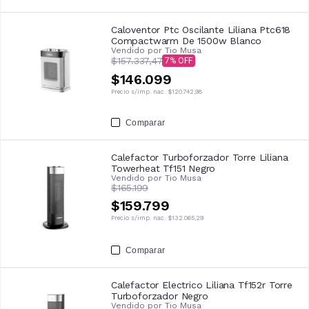
Caloventor Ptc Oscilante Liliana Ptc618
Compactwarm De 1500w Blanco
Vendido por
Tio Musa
$157.337,47
7
$146.099
Precio s/imp. nac.
$120.742,98
Comparar
Calefactor Turboforzador Torre Liliana
Towerheat Tf151 Negro
Vendido por
Tio Musa
$165.199
$159.799
Precio s/imp. nac.
$132.065,29
Comparar
Calefactor Electrico Liliana Tf152r Torre
Turboforzador Negro
Vendido por
Tio Musa