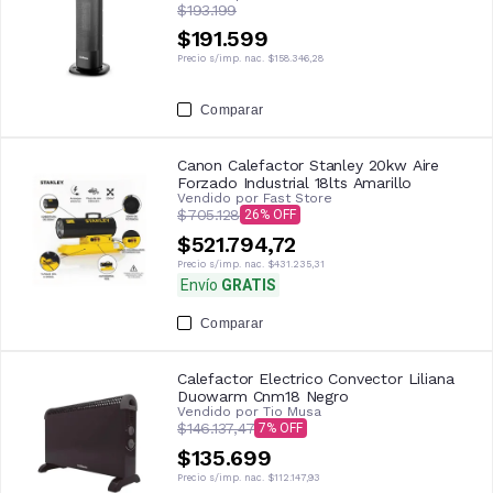
$193.199
$191.599
Precio s/imp. nac.
$158.346,28
Comparar
Canon Calefactor Stanley 20kw Aire
Forzado Industrial 18lts Amarillo
Vendido por
Fast Store
$705.128
26
$521.794,72
Precio s/imp. nac.
$431.235,31
Envío
GRATIS
Comparar
Calefactor Electrico Convector Liliana
Duowarm Cnm18 Negro
Vendido por
Tio Musa
$146.137,47
7
$135.699
Precio s/imp. nac.
$112.147,93