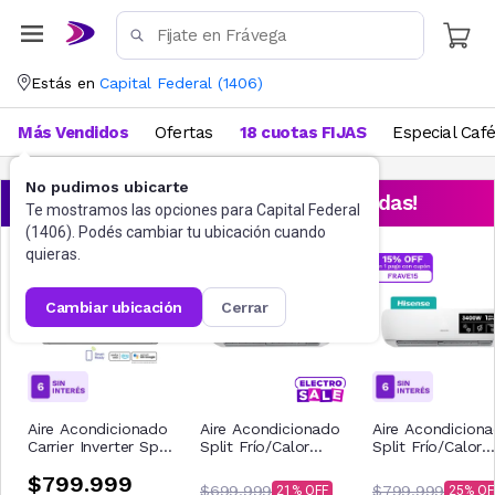
Estás en
Capital Federal
(
1406
)
Más Vendidos
Ofertas
18 cuotas FIJAS
Especial Caf
No pudimos ubicarte
¡Aprovechá las ofertas destacadas!
Te mostramos las opciones para
Capital Federal
(
1406
). Podés cambiar tu ubicación cuando
quieras.
cambiar ubicación
cerrar
Aire Acondicionado
Aire Acondicionado
Aire Acondicion
Carrier Inverter Split
Split Frío/Calor
Split Frío/Calor
Frío/Calor
Hisense 2750W
Hisense 3400W
$799.999
53HVP12N81E
2300F
2900F
$699.999
$799.999
21
25