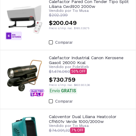
Calefactor Pared Con Tender Tipo Split
Liliana Cwd920 2000w
Vendido por
Tio Musa
$202.299
$200.049
Precio s/imp. nac.
$165.329,75
Comparar
Calefactor Industrial Canon Kerosene
Gasoil 26000 Kcal
Vendido por
PideWeb
$1.474.060
50
$730.759
Precio s/imp. nac.
$603.933,06
Envío
GRATIS
Comparar
Caloventor Dual Liliana Heatcolor
Cfh501v Verde 1000/2000w
Vendido por
Tio Musa
$74.091,32
7