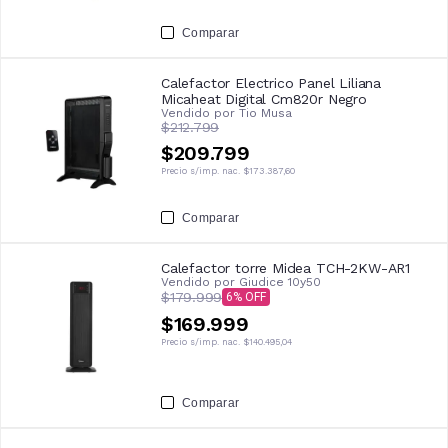
Comparar
Calefactor Electrico Panel Liliana
Micaheat Digital Cm820r Negro
Vendido por
Tio Musa
$212.799
$209.799
Precio s/imp. nac.
$173.387,60
Comparar
Calefactor torre Midea TCH-2KW-AR1
Vendido por
Giudice 10y50
$179.999
6
$169.999
Precio s/imp. nac.
$140.495,04
Comparar