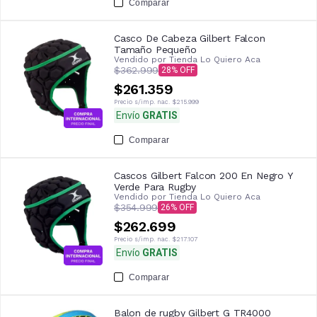
Comparar
Casco De Cabeza Gilbert Falcon
Tamaño Pequeño
Vendido por
Tienda Lo Quiero Aca
$362.999
28
$261.359
Precio s/imp. nac.
$215.999
Envío
GRATIS
Comparar
Cascos Gilbert Falcon 200 En Negro Y
Verde Para Rugby
Vendido por
Tienda Lo Quiero Aca
$354.999
26
$262.699
Precio s/imp. nac.
$217.107
Envío
GRATIS
Comparar
Balon de rugby Gilbert G TR4000