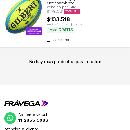
entrenamiento
Vendido por
Glic
$178.024
25
$133.518
Precio s/imp. nac.
$133.518
Envío
GRATIS
Comparar
No hay más productos para mostrar
Asistente virtual
11 2855 5086
Atención al cliente: