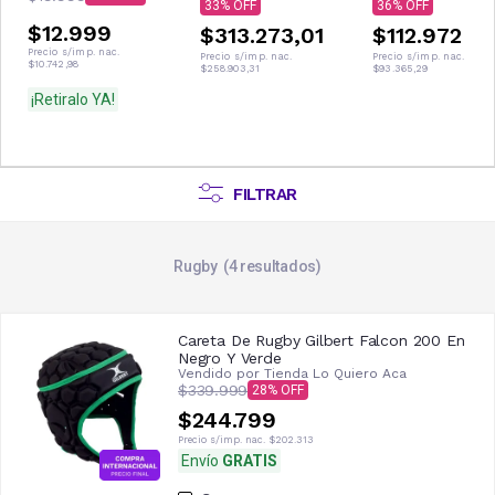
33
36
$12.999
$313.273,01
$112.972
Precio s/imp. nac.
Precio s/imp. nac.
Precio s/imp. nac.
$10.742,98
$258.903,31
$93.365,29
¡Retiralo YA!
FILTRAR
Rugby
4
resultados
Careta De Rugby Gilbert Falcon 200 En
Negro Y Verde
Vendido por
Tienda Lo Quiero Aca
$339.999
28
$244.799
Precio s/imp. nac.
$202.313
Envío
GRATIS