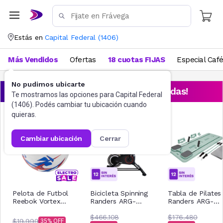
Estás en
Capital Federal
(
1406
)
Más Vendidos
Ofertas
18 cuotas FIJAS
Especial Caf
No pudimos ubicarte
¡Aprovechá las ofertas destacadas!
Te mostramos las opciones para
Capital Federal
(
1406
). Podés cambiar tu ubicación cuando
quieras.
cambiar ubicación
cerrar
Pelota de Futbol
Bicicleta Spinning
Tabla de Pilates
Reebok Vortex
Randers ARG-
Randers ARG-
Nro.5 GGSS
820SP 6 Kg
920VC
$466.108
$176.480
$19.999
35