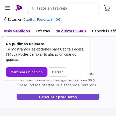
Estás en
Capital Federal
(
1406
)
Más Vendidos
Ofertas
18 cuotas FIJAS
Especial Caf
No pudimos ubicarte
Te mostramos las opciones para
Capital Federal
(
1406
). Podés cambiar tu ubicación cuando
quieras.
cambiar ubicación
cerrar
No encontramos resultados
Conocé nuestro catálogo de productos y
descubrí las ofertas que tenemos para vos.
Descubrir productos