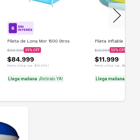
Pileta de Lona Mor 1500 litros
Pileta Inflable Intex A
39
50
$139.999
$23.999
$84.999
$11.999
Precio s/imp. nac.
$70.247,11
Precio s/imp. nac.
$9.916,53
Llega mañana
¡Retiralo YA!
Llega mañana