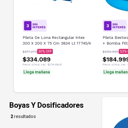
Pileta De Lona Rectangular Intex
Pileta Bestwa
300 X 200 X 75 Cm 3834 Lt 17745/4
+ Bomba Filt
30
53
$477.270
$399.999
$334.089
$184.99
Precio s/imp. nac.
$276.106,61
Precio s/imp. nac.
Llega mañana
Llega mañan
Boyas Y Dosificadores
2
resultados