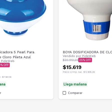
ra 5 Pearl Para
BOYA DOSIFICADORA DE CL
Vendido por
PideWeb
e Cloro Pileta Azul
$20.913,20
25
r
PideWeb
0
$15.619
Precio s/imp. nac.
$12.908,26
c.
$7.561,16
ana
Llega mañana
r
Comparar