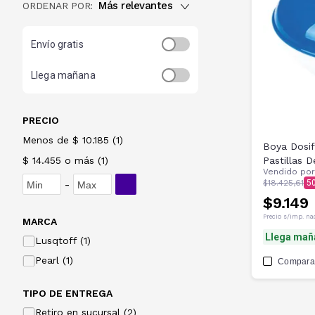
Más relevantes
ORDENAR POR:
Envío gratis
Llega mañana
PRECIO
Menos de $ 10.185
(
1
)
Boya Dosificado
$ 14.455 o más
(
1
)
Pastillas D
Vendido po
-
$18.425,61
5
$9.149
Precio s/imp. na
MARCA
Llega mañ
Lusqtoff (1)
Pearl (1)
Compara
TIPO DE ENTREGA
Retiro en sucursal (2)