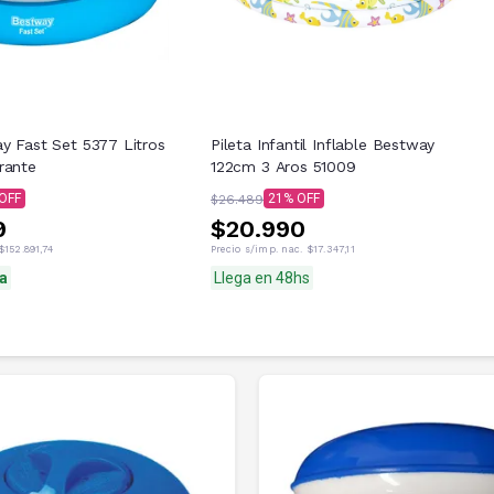
y Fast Set 5377 Litros
Pileta Infantil Inflable Bestway
rante
122cm 3 Aros 51009
21
$26.489
9
$20.990
$152.891,74
Precio s/imp. nac.
$17.347,11
a
Llega en 48hs