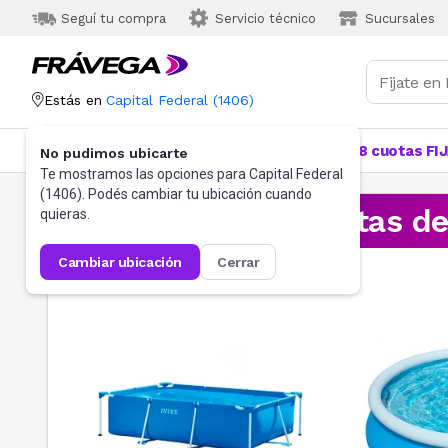
Seguí tu compra
Servicio técnico
Sucursales
Estás en
Capital Federal
(
1406
)
Categorías
Más Vendidos
Ofertas
18 cuotas FI
No pudimos ubicarte
Te mostramos las opciones para
Capital Federal
(
1406
). Podés cambiar tu ubicación cuando
¡Aprovechá las ofertas d
quieras.
cambiar ubicación
cerrar