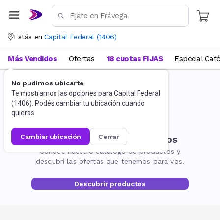
Estás en
Capital Federal
(
1406
)
Más Vendidos
Ofertas
18 cuotas FIJAS
Especial Caf
No pudimos ubicarte
Te mostramos las opciones para
Capital Federal
(
1406
). Podés cambiar tu ubicación cuando
quieras.
cambiar ubicación
cerrar
No encontramos resultados
Conocé nuestro catálogo de productos y
descubrí las ofertas que tenemos para vos.
Descubrir productos