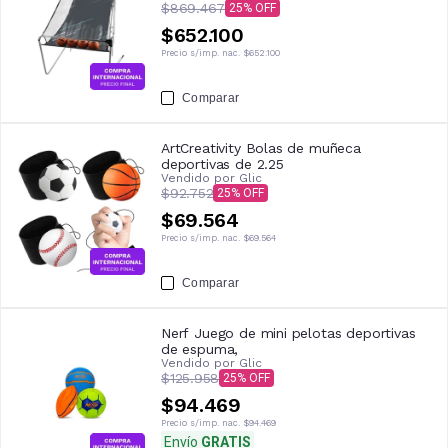
$869.467
25
$652.100
Precio s/imp. nac.
$652.100
Comparar
ArtCreativity Bolas de muñeca
deportivas de 2.25
Vendido por
Glic
$92.752
25
$69.564
Precio s/imp. nac.
$69.564
Comparar
Nerf Juego de mini pelotas deportivas
de espuma,
Vendido por
Glic
$125.958
25
$94.469
Precio s/imp. nac.
$94.469
Envío
GRATIS