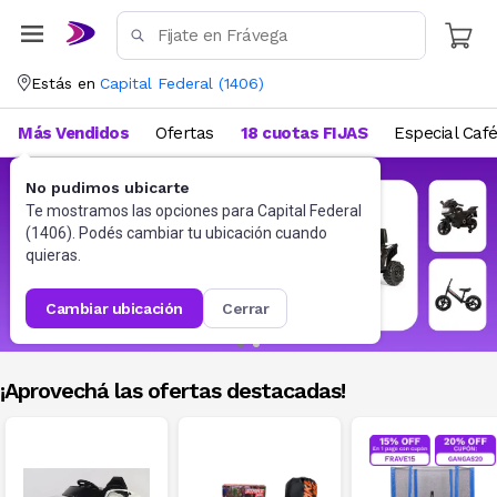
Estás en
Capital Federal
(
1406
)
Más Vendidos
Ofertas
18 cuotas FIJAS
Especial Caf
No pudimos ubicarte
Te mostramos las opciones para
Capital Federal
(
1406
). Podés cambiar tu ubicación cuando
quieras.
cambiar ubicación
cerrar
¡Aprovechá las ofertas destacadas!