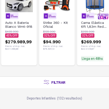
Auto A Bateria
Strike 360 - Kit
Cama Elástica
Blanco Wmt-918
Oficial
6ft 1,83m Red
de Seguridad
$499.990
$139.990
$399.999
100kg Azul
45
32
32
$279.989,99
$94.990
$269.999
Precio s/imp. nac.
Precio s/imp. nac.
Precio s/imp. nac.
$231.396,69
$78.504,13
$223.139,67
Llega en 48hs
FILTRAR
Deportes Infantiles
132
resultados