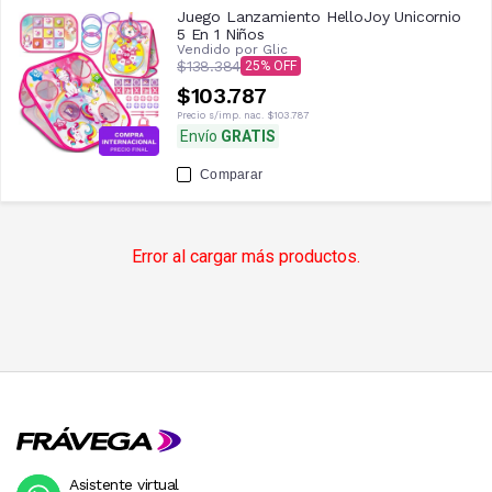
Juego Lanzamiento HelloJoy Unicornio
5 En 1 Niños
Vendido por
Glic
$138.384
25
$103.787
Precio s/imp. nac.
$103.787
Envío
GRATIS
Comparar
Error al cargar más productos.
Asistente virtual