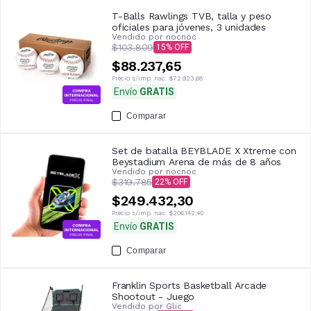
T-Balls Rawlings TVB, talla y peso
oficiales para jóvenes, 3 unidades
Vendido por
nocnoc
$103.809
15
$88.237,65
Precio s/imp. nac.
$72.923,68
Envío
GRATIS
Comparar
Set de batalla BEYBLADE X Xtreme con
Beystadium Arena de más de 8 años
Vendido por
nocnoc
$319.785
22
$249.432,30
Precio s/imp. nac.
$206.142,40
Envío
GRATIS
Comparar
Franklin Sports Basketball Arcade
Shootout - Juego
Vendido por
Glic