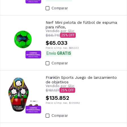
Comparar
Nerf Mini pelota de fútbol de espuma
para niños,
Vendido por
Glic
$86.710
25
$65.033
Precio s/imp. nac.
$65.033
Envío
GRATIS
Comparar
Franklin Sports Juego de lanzamiento
de objetivos
Vendido por
Glic
$181.137
25
$135.852
Precio s/imp. nac.
$135.852
Comparar