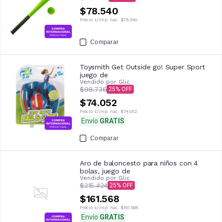
$78.540
Precio s/imp. nac.
$78.540
Comparar
Toysmith Get Outside go! Super Sport
juego de
Vendido por
Glic
$98.736
25
$74.052
Precio s/imp. nac.
$74.052
Envío
GRATIS
Comparar
Aro de baloncesto para niños con 4
bolas, juego de
Vendido por
Glic
$215.424
25
$161.568
Precio s/imp. nac.
$161.568
Envío
GRATIS