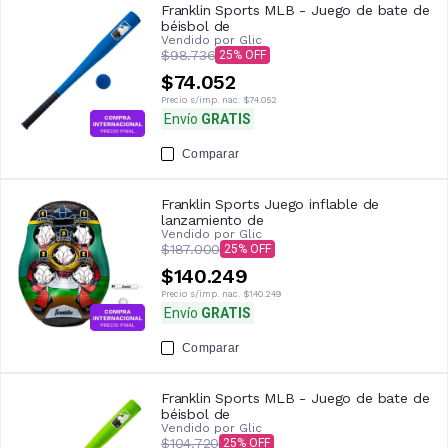
Franklin Sports MLB - Juego de bate de
béisbol de
Vendido por
Glic
$98.736
25
$74.052
Precio s/imp. nac.
$74.052
Envío
GRATIS
Comparar
Franklin Sports Juego inflable de
lanzamiento de
Vendido por
Glic
$187.000
25
$140.249
Precio s/imp. nac.
$140.249
Envío
GRATIS
Comparar
Franklin Sports MLB - Juego de bate de
béisbol de
Vendido por
Glic
$104.720
25