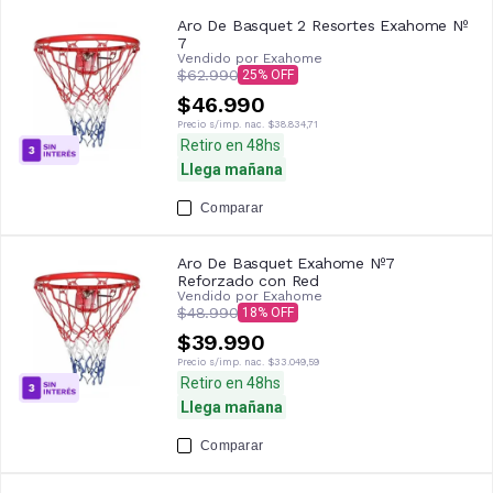
Aro De Basquet 2 Resortes Exahome Nº
7
Vendido por
Exahome
$62.990
25
$46.990
Precio s/imp. nac.
$38.834,71
Retiro en 48hs
Llega mañana
Comparar
Aro De Basquet Exahome Nº7
Reforzado con Red
Vendido por
Exahome
$48.990
18
$39.990
Precio s/imp. nac.
$33.049,59
Retiro en 48hs
Llega mañana
Comparar