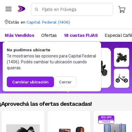
Estás en
Capital Federal
(
1406
)
Más Vendidos
Ofertas
18 cuotas FIJAS
Especial Caf
No pudimos ubicarte
Te mostramos las opciones para
Capital Federal
(
1406
). Podés cambiar tu ubicación cuando
quieras.
cambiar ubicación
cerrar
¡Aprovechá las ofertas destacadas!