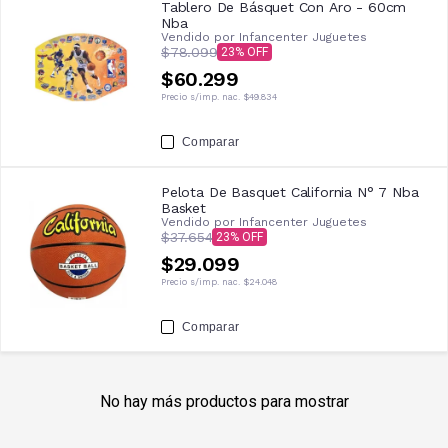
Tablero De Básquet Con Aro - 60cm
Nba
Vendido por
Infancenter Juguetes
$78.099
23
$60.299
Precio s/imp. nac.
$49.834
Comparar
Pelota De Basquet California N° 7 Nba
Basket
Vendido por
Infancenter Juguetes
$37.654
23
$29.099
Precio s/imp. nac.
$24.048
Comparar
No hay más productos para mostrar