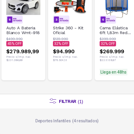
Auto A Bateria
Strike 360 - Kit
Cama Elástica
Blanco Wmt-918
Oficial
6ft 1,83m Red
de Seguridad
$499.990
$139.990
$399.999
100kg Azul
45
32
32
$279.989,99
$94.990
$269.999
Precio s/imp. nac.
Precio s/imp. nac.
Precio s/imp. nac.
$231.396,69
$78.504,13
$223.139,67
Llega en 48hs
FILTRAR
(
1
)
Deportes Infantiles
4
resultados