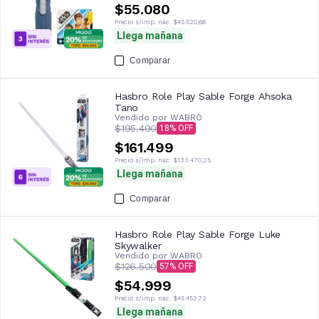
$55.080
Precio s/imp. nac.
$45.520,66
Llega mañana
Comparar
Hasbro Role Play Sable Forge Ahsoka
Tano
Vendido por
WABRO
$195.490
18
$161.499
Precio s/imp. nac.
$133.470,25
Llega mañana
Comparar
Hasbro Role Play Sable Forge Luke
Skywalker
Vendido por
WABRO
$126.500
57
$54.999
Precio s/imp. nac.
$45.453,72
Llega mañana