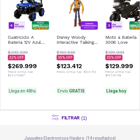
Cuatriciclo A
Disney Woody
Moto a Batería
Bateria 12V Azul
Interactive Talking
3006 Love
Con Control
Figura de acción
Remoto Musica Usb
$399.999
$189.865
$199.999
Luces
32
35
35
$269.999
$123.412
$129.999
Precio s/imp. nac.
Precio s/imp. nac.
$123.412
Precio s/imp. nac.
$223.139,67
$107.437,19
Llega en 48hs
Envío
GRATIS
Llega hoy
FILTRAR
(
1
)
Juguetes Electronicos Hasbro
14
resultados