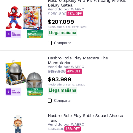
Hasbro Spidey And His Amazing Friends
Bailay Gatea
Vendido por
WABRO
$250.690
18
$207.099
Precio s/imp. nac.
$171.156,20
Llega mañana
Comparar
Hasbro Role Play Mascara The
Mandalorian
Vendido por
WABRO
$183.800
49
$93.999
Precio s/imp. nac.
$77.685,12
Llega mañana
Comparar
Hasbro Role Play Sable Squad Ahsoka
Tano
Vendido por
WABRO
$66.690
18