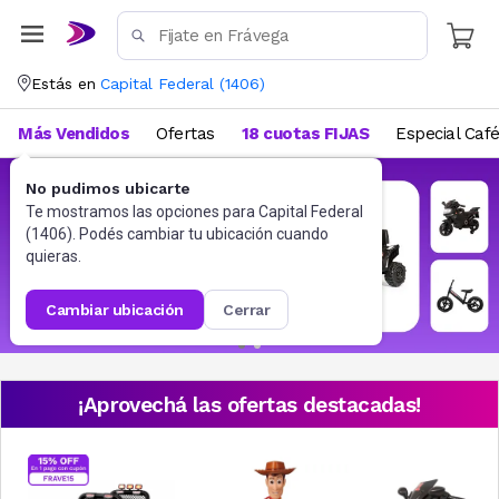
Estás en
Capital Federal
(
1406
)
Más Vendidos
Ofertas
18 cuotas FIJAS
Especial Caf
No pudimos ubicarte
Te mostramos las opciones para
Capital Federal
(
1406
). Podés cambiar tu ubicación cuando
quieras.
cambiar ubicación
cerrar
¡Aprovechá las ofertas destacadas!