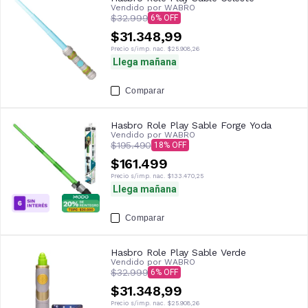
Vendido por
WABRO
$32.999
6
$31.348,99
Precio s/imp. nac.
$25.908,26
Llega mañana
Comparar
Hasbro Role Play Sable Forge Yoda
Vendido por
WABRO
$195.490
18
$161.499
Precio s/imp. nac.
$133.470,25
Llega mañana
Comparar
Hasbro Role Play Sable Verde
Vendido por
WABRO
$32.999
6
$31.348,99
Precio s/imp. nac.
$25.908,26