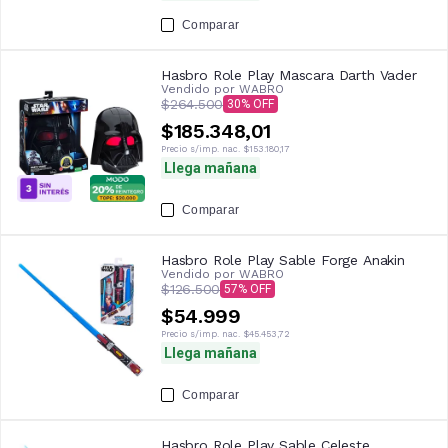
Comparar
Hasbro Role Play Mascara Darth Vader
Vendido por
WABRO
$264.500
30
$185.348,01
Precio s/imp. nac.
$153.180,17
Llega mañana
Comparar
Hasbro Role Play Sable Forge Anakin
Vendido por
WABRO
$126.500
57
$54.999
Precio s/imp. nac.
$45.453,72
Llega mañana
Comparar
Hasbro Role Play Sable Celeste