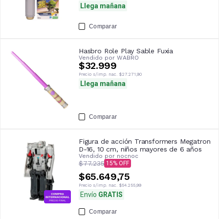
Llega mañana
Comparar
Hasbro Role Play Sable Fuxia
Vendido por
WABRO
$32.999
Precio s/imp. nac.
$27.271,90
Llega mañana
Comparar
Figura de acción Transformers Megatron
D-16, 10 cm, niños mayores de 6 años
Vendido por
nocnoc
$77.235
15
$65.649,75
Precio s/imp. nac.
$54.255,99
Envío
GRATIS
Comparar