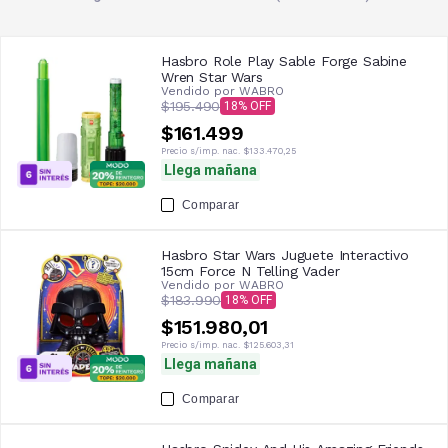
Hasbro Role Play Sable Forge Sabine
Wren Star Wars
Vendido por
WABRO
$195.490
18
$161.499
Precio s/imp. nac.
$133.470,25
Llega mañana
Comparar
Hasbro Star Wars Juguete Interactivo
15cm Force N Telling Vader
Vendido por
WABRO
$183.990
18
$151.980,01
Precio s/imp. nac.
$125.603,31
Llega mañana
Comparar