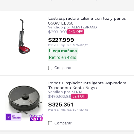
Lustraspiradora Liliana con luz y paños
850W LL350
Vendido por
ALESTEBRAND
$299.999
24
$227.999
Precio s/imp. nac.
$188.428,92
Llega mañana
Retiro en 48hs
Comparar
Robot Limpiador Inteligente Aspiradora
Trapeadora Kenta Negro
Vendido por
KENTA
$479.162,86
32
$325.351
Precio s/imp. nac.
$277.201,65
Comparar