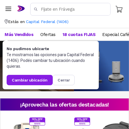
Estás en
Capital Federal
(
1406
)
Más Vendidos
Ofertas
18 cuotas FIJAS
Especial Caf
No pudimos ubicarte
Te mostramos las opciones para
Capital Federal
(
1406
). Podés cambiar tu ubicación cuando
quieras.
cambiar ubicación
cerrar
¡Aprovecha las ofertas destacadas!