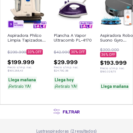
Aspiradora Philco
Plancha A Vapor
Aspiradora Robo
Limpia Tapizados
Ultracomb PL-4170
Suono Gyro
Alfombra 400w
8000Pa 2600m
Phasp6336pi
$300.000
$299.999
$42.999
33
30
36
$199.999
$29.999
$193.999
Precio s/imp. nac.
Precio s/imp. nac.
Precio s/imp. nac.
$165.288,43
$24.792,56
$160.329,75
Llega mañana
Llega hoy
¡Retiralo YA!
¡Retiralo YA!
Llega mañana
FILTRAR
Lustraspiradoras
2
resultados