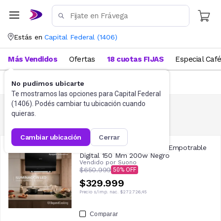
Estás en
Capital Federal
(
1406
)
Más Vendidos
Ofertas
18 cuotas FIJAS
Especial Caf
FILTRAR
No pudimos ubicarte
Te mostramos las opciones para
Capital Federal
(
1406
). Podés cambiar tu ubicación cuando
quieras.
Campana
2
resultados
cambiar ubicación
cerrar
Campana Extractor Suono Empotrable
Digital 150 Mm 200w Negro
Vendido por
Suono
$650.999
50
$329.999
Precio s/imp. nac.
$272.726,45
Comparar