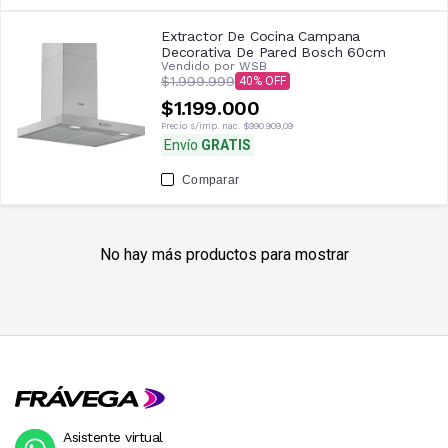
Extractor De Cocina Campana
Decorativa De Pared Bosch 60cm
Vendido por
WSB
$1.999.999
40
$1.199.000
Precio s/imp. nac.
$990.909,09
Envío
GRATIS
Comparar
No hay más productos para mostrar
Asistente virtual