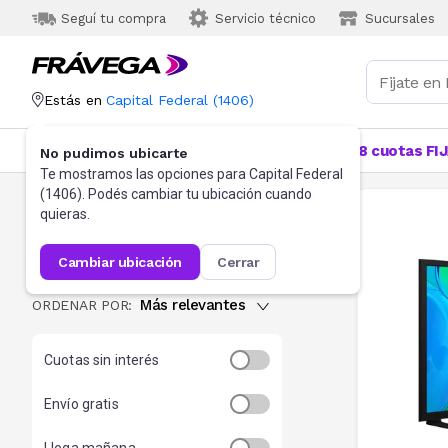
Seguí tu compra
Servicio técnico
Sucursales
Estás en
Capital Federal
(
1406
)
Categorías
Más Vendidos
Ofertas
18 cuotas FI
No pudimos ubicarte
Te mostramos las opciones para
Capital Federal
(
1406
). Podés cambiar tu ubicación cuando
Tv Samsung
quieras.
133
resultados
cambiar ubicación
cerrar
Más relevantes
ORDENAR POR:
Cuotas sin interés
Envío gratis