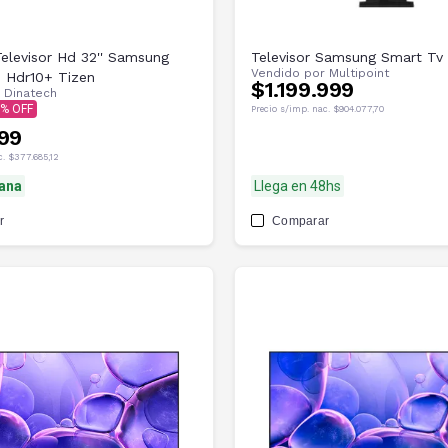
elevisor Hd 32'' Samsung
Televisor Samsung Smart Tv
Vendido por
Multipoint
 Hdr10+ Tizen
$1.199.999
r
Dinatech
Precio s/imp. nac.
$904.077,70
99
c.
$377.685,12
ana
Llega en 48hs
r
Comparar