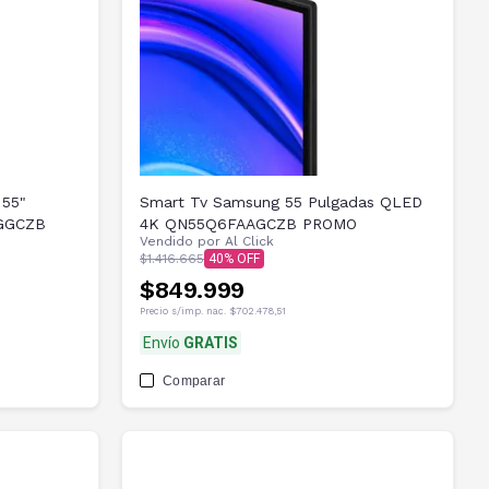
 55"
Smart Tv Samsung 55 Pulgadas QLED
VGGCZB
4K QN55Q6FAAGCZB PROMO
Vendido por
Al Click
$1.416.665
40
$849.999
Precio s/imp. nac.
$702.478,51
Envío
GRATIS
Comparar