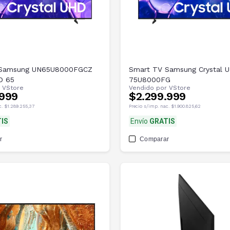
 Samsung UN65U8000FGCZ
Smart TV Samsung Crystal 
D 65
75U8000FG
r
VStore
Vendido por
VStore
.999
$2.299.999
c.
$1.289.255,37
Precio s/imp. nac.
$1.900.825,62
IS
Envío
GRATIS
r
Comparar