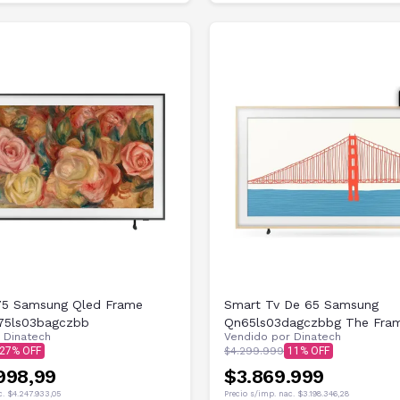
75 Samsung Qled Frame
Smart Tv De 65 Samsung
75ls03bagczbb
Qn65ls03dagczbbg The Fram
r
Dinatech
Vendido por
Dinatech
27
$4.299.999
11
998,99
$3.869.999
c.
$4.247.933,05
Precio s/imp. nac.
$3.198.346,28