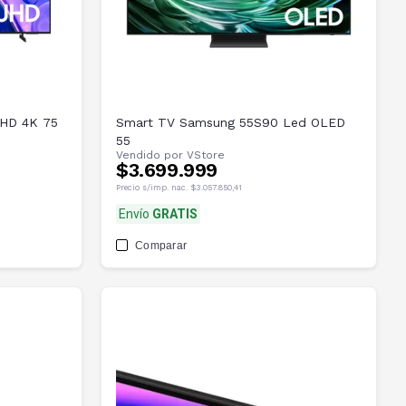
UHD 4K 75
Smart TV Samsung 55S90 Led OLED
55
Vendido por
VStore
$3.699.999
Precio s/imp. nac.
$3.057.850,41
Envío
GRATIS
Comparar