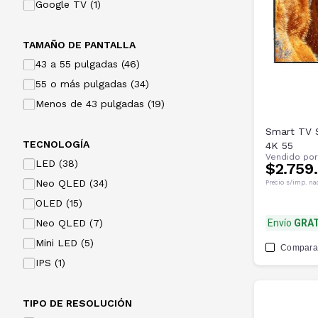
Google TV (1)
TAMAÑO DE PANTALLA
43 a 55 pulgadas (46)
55 o más pulgadas (34)
Menos de 43 pulgadas (19)
Smart TV
TECNOLOGÍA
4K 55
Vendido po
LED (38)
$2.759
Neo QLED (34)
Precio s/imp. na
OLED (15)
Neo QLED (7)
Envío
GRAT
Mini LED (5)
Compara
IPS (1)
TIPO DE RESOLUCIÓN