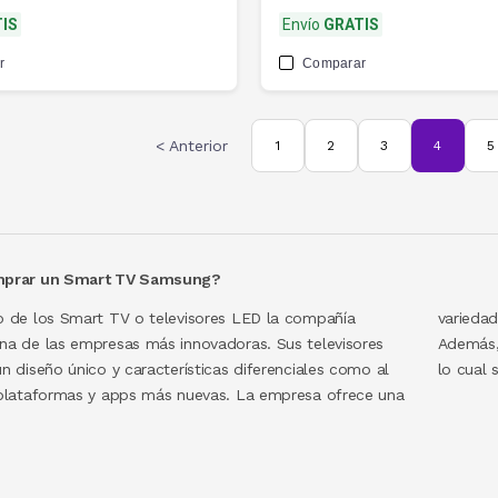
IS
Envío
GRATIS
r
Comparar
< Anterior
1
2
3
4
5
mprar un Smart TV Samsung?
 de los Smart TV o televisores LED la compañía
s que pueden adaptarse a todo tipo de presupuestos.
a de las empresas más innovadoras. Sus televisores
g cuenta con una fuerte presencia en la Argentina, con
n diseño único y características diferenciales como al
lo cual 
plataformas y apps más nuevas. La empresa ofrece una