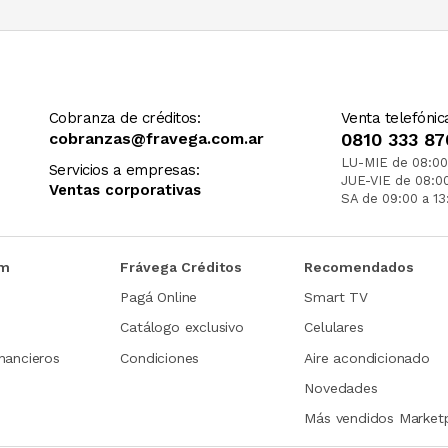
Cobranza de créditos:
Venta telefónic
cobranzas@fravega.com.ar
0810 333 87
LU-MIE de 08:00
Servicios a empresas:
JUE-VIE de 08:0
Ventas corporativas
SA de 09:00 a 13
om
Frávega Créditos
Recomendados
Pagá Online
Smart TV
Catálogo exclusivo
Celulares
nancieros
Condiciones
Aire acondicionado
Novedades
Más vendidos Market