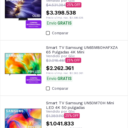
Vendido por
Glic
$4.531.384
25
$3.398.538
Precio s/imp. nac.
$3.398.538
Envío
GRATIS
Comparar
Smart TV Samsung UN65M80HAFXZA
65 Pulgadas 4K Mini
Vendido por
Glic
$3.016.481
25
$2.262.361
Precio s/imp. nac.
$2.262.361
Envío
GRATIS
Comparar
Smart TV Samsung UN50M70H Mini
LED 4K 50 pulgadas
Vendido por
Glic
$1.389.110
25
$1.041.833