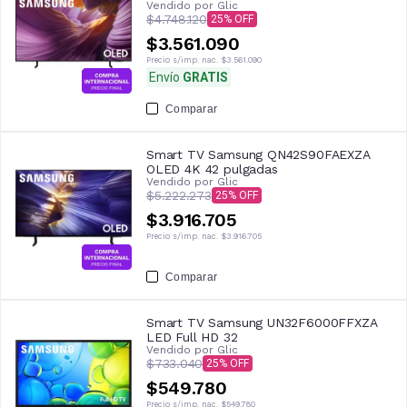
Vendido por
Glic
$4.748.120
25
$3.561.090
Precio s/imp. nac.
$3.561.090
Envío
GRATIS
Comparar
Smart TV Samsung QN42S90FAEXZA
OLED 4K 42 pulgadas
Vendido por
Glic
$5.222.273
25
$3.916.705
Precio s/imp. nac.
$3.916.705
Comparar
Smart TV Samsung UN32F6000FFXZA
LED Full HD 32
Vendido por
Glic
$733.040
25
$549.780
Precio s/imp. nac.
$549.780