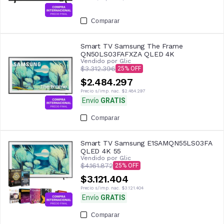
Comparar
Smart TV Samsung The Frame
QN50LS03FAFXZA QLED 4K
Vendido por
Glic
$3.312.396
25
$2.484.297
Precio s/imp. nac.
$2.484.297
Envío
GRATIS
Comparar
Smart TV Samsung E1SAMQN55LS03FA
QLED 4K 55
Vendido por
Glic
$4.161.872
25
$3.121.404
Precio s/imp. nac.
$3.121.404
Envío
GRATIS
Comparar