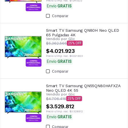
Precio s/imp. nac.
$1.041.833
Envío
GRATIS
Comparar
Smart TV Samsung QN80H Neo QLED
65 Pulgadas 4K
Vendido por
Glic
$5.362.565
25
$4.021.923
Precio s/imp. nac.
$4.021.923
Envío
GRATIS
Comparar
Smart TV Samsung QN55QN80HAFXZA
Neo QLED 4K 55
Vendido por
Glic
$4.706.416
25
$3.529.812
Precio s/imp. nac.
$3.529.812
Envío
GRATIS
Comparar