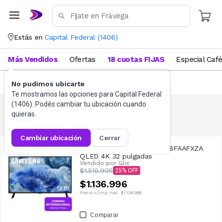
Estás en
Capital Federal
(
1406
)
Más Vendidos
Ofertas
18 cuotas FIJAS
Especial Caf
FILTRAR
(
1
)
No pudimos ubicarte
Te mostramos las opciones para
Capital Federal
(
1406
). Podés cambiar tu ubicación cuando
quieras.
Tv Samsung
111
resultados
cambiar ubicación
cerrar
Smart TV Samsung QN32Q8FAAFXZA
QLED 4K 32 pulgadas
Vendido por
Glic
$1.515.995
25
$1.136.996
Precio s/imp. nac.
$1.136.996
Comparar