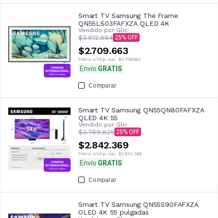
Smart TV Samsung The Frame
QN55LS03FAFXZA QLED 4K
Vendido por
Glic
$3.612.884
25
$2.709.663
Precio s/imp. nac.
$2.709.663
Envío
GRATIS
Comparar
Smart TV Samsung QN55QN80FAFXZA
QLED 4K 55
Vendido por
Glic
$3.789.825
25
$2.842.369
Precio s/imp. nac.
$2.842.369
Envío
GRATIS
Comparar
Smart TV Samsung QN55S90FAFXZA
OLED 4K 55 pulgadas