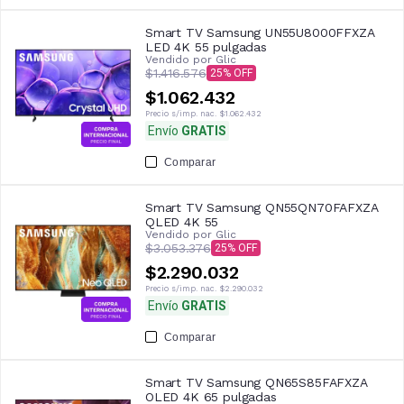
Smart TV Samsung UN55U8000FFXZA
LED 4K 55 pulgadas
Vendido por
Glic
$1.416.576
25
$1.062.432
Precio s/imp. nac.
$1.062.432
Envío
GRATIS
Comparar
Smart TV Samsung QN55QN70FAFXZA
QLED 4K 55
Vendido por
Glic
$3.053.376
25
$2.290.032
Precio s/imp. nac.
$2.290.032
Envío
GRATIS
Comparar
Smart TV Samsung QN65S85FAFXZA
OLED 4K 65 pulgadas