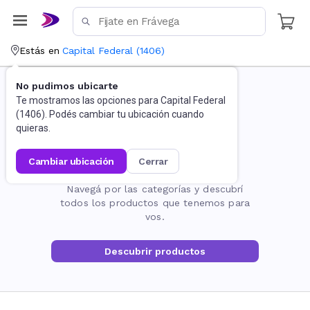
Estás en
Capital Federal
(
1406
)
No pudimos ubicarte
Te mostramos las opciones para
Capital Federal
(
1406
). Podés cambiar tu ubicación cuando
quieras.
cambiar ubicación
cerrar
La página no existe
Navegá por las categorías y descubrí
todos los productos que tenemos para
vos.
Descubrir productos