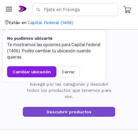
Estás en
Capital Federal
(
1406
)
No pudimos ubicarte
Te mostramos las opciones para
Capital Federal
(
1406
). Podés cambiar tu ubicación cuando
quieras.
cambiar ubicación
cerrar
La página no existe
Navegá por las categorías y descubrí
todos los productos que tenemos para
vos.
Descubrir productos