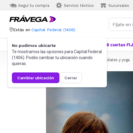
Seguí tu compra
Servicio técnico
Sucursales
Estás en
Capital Federal
(
1406
)
Categorías
Más Vendidos
Ofertas
18 cuotas FI
No pudimos ubicarte
Te mostramos las opciones para
Capital Federal
(
1406
). Podés cambiar tu ubicación cuando
Frávega
Deportes y fitness
Fitness
Funcional, pilates y yoga
quieras.
cambiar ubicación
cerrar