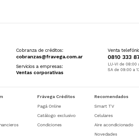
Cobranza de créditos:
Venta telefóni
cobranzas@fravega.com.ar
0810 333 8
LU-VI de 08:00 
Servicios a empresas:
SA de 09:00 a 1
Ventas corporativas
om
Frávega Créditos
Recomendados
Pagá Online
Smart TV
Catálogo exclusivo
Celulares
nancieros
Condiciones
Aire acondicionado
Novedades