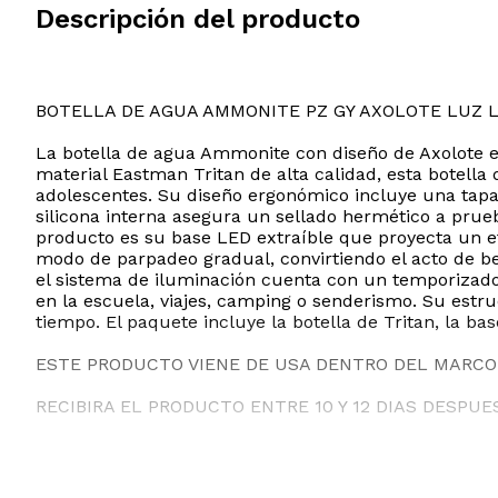
Descripción del producto
BOTELLA DE AGUA AMMONITE PZ GY AXOLOTE LUZ L
La botella de agua Ammonite con diseño de Axolote e
material Eastman Tritan de alta calidad, esta botella
adolescentes. Su diseño ergonómico incluye una tapa
silicona interna asegura un sellado hermético a prueb
producto es su base LED extraíble que proyecta un efe
modo de parpadeo gradual, convirtiendo el acto de be
el sistema de iluminación cuenta con un temporizador
en la escuela, viajes, camping o senderismo. Su estr
tiempo. El paquete incluye la botella de Tritan, la 
ESTE PRODUCTO VIENE DE USA DENTRO DEL MARCO 
RECIBIRA EL PRODUCTO ENTRE 10 Y 12 DIAS DESPUE