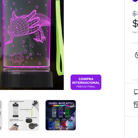
$
$
Prec