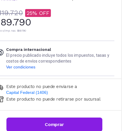
119.720
25
89.790
io s/imp. nac.
$89.790
Compra internacional
El precio publicado incluye todos los impuestos, tasas y
costos de envíos correspondientes
Ver condiciones
Este producto no puede enviarse a
Capital Federal (1406)
Este producto no puede retirarse por sucursal
Ingresá código postal (sólo números)
CALCULAR
Comprar