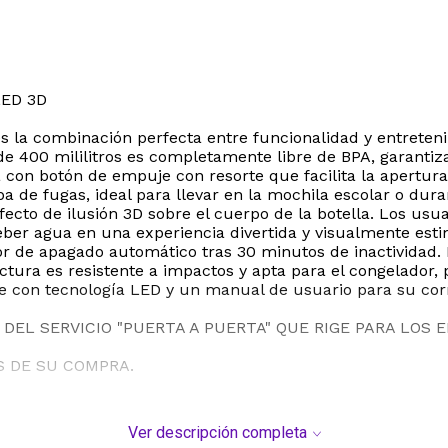
ED 3D
s la combinación perfecta entre funcionalidad y entrete
 de 400 mililitros es completamente libre de BPA, garanti
 con botón de empuje con resorte que facilita la apertur
a de fugas, ideal para llevar en la mochila escolar o dura
cto de ilusión 3D sobre el cuerpo de la botella. Los usua
ber agua en una experiencia divertida y visualmente esti
 de apagado automático tras 30 minutos de inactividad. Es
uctura es resistente a impactos y apta para el congelador
base con tecnología LED y un manual de usuario para su co
DEL SERVICIO "PUERTA A PUERTA" QUE RIGE PARA LOS 
S DE SU COMPRA.
Ver descripción completa