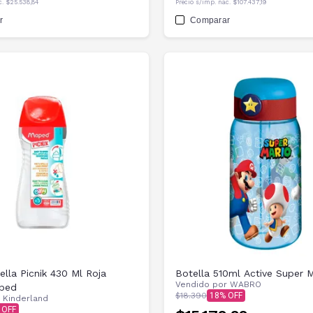
c.
$25.538,84
Precio s/imp. nac.
$107.437,19
r
Comparar
ella Picnik 430 Ml Roja
Botella 510ml Active Super M
Vendido por
WABRO
ped
$18.390
18
r
Kinderland