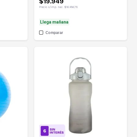
$19.949
Precio s/imp. nac.
$16.486,78
Llega mañana
Comparar