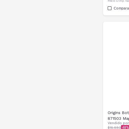
Precio s/imp. na
Compara
Origins Bot
871503 Ma
Vendido po
$18.880
48