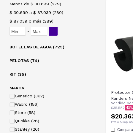
Menos de $ 30.699
(
279
)
$ 30.699 a $ 87.039
(
280
)
$ 87.039 o más
(
289
)
-
BOTELLAS DE AGUA (725)
PELOTAS (74)
KIT (35)
MARCA
Protector 
Generico (362)
Randers N
Vendido po
Wabro (156)
$35.582
43
Store (58)
$20.36
Quokka (26)
Precio s/imp. na
Stanley (26)
Compara