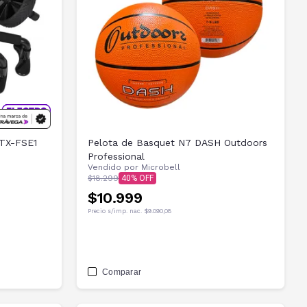
 TX-FSE1
Pelota de Basquet N7 DASH Outdoors
Professional
Vendido por
Microbell
$18.299
40
$10.999
Precio s/imp. nac.
$9.090,08
Comparar