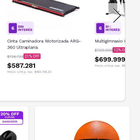
Cinta Caminadora Motorizada ARG-
Multigimnasio Rander
360 Ultraplana
12
$799.999
21
$736.733
$699.999
$587.281
Precio s/imp. nac.
$578.511,57
Precio s/imp. nac.
$485.356,20