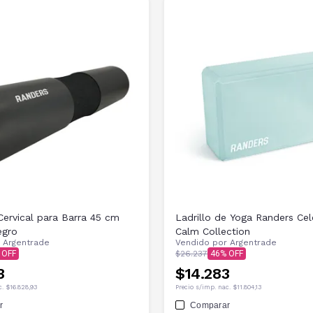
Cervical para Barra 45 cm
Ladrillo de Yoga Randers Cel
egro
Calm Collection
r
Argentrade
Vendido por
Argentrade
$26.237
46
3
$14.283
c.
$16.828,93
Precio s/imp. nac.
$11.804,13
r
Comparar