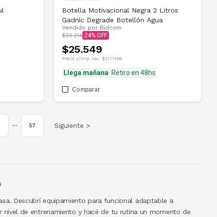
ul
Botella Motivacional Negra 2 Litros
Gadnic Degrade Botellón Agua
Vendido por
Bidcom
$33.214
24
$25.549
Precio s/imp. nac.
$21.114,88
Llega mañana
Retiro en 48hs
Comparar
Siguiente >
57
•••
s