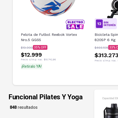
Pelota de Futbol Reebok Vortex
Bicicleta Sp
Nro.5 GGSS
820SP 6 Kg
35
33
$19.999
$466.108
$12.999
$313.273
Precio s/imp. nac.
$10.742,98
Precio s/imp. nac.
¡Retiralo YA!
Funcional Pilates Y Yoga
848
resultados