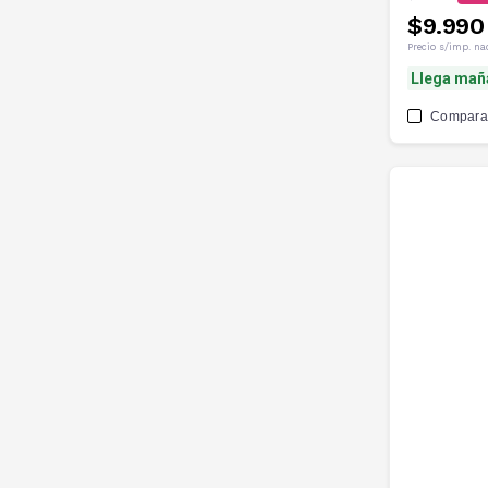
$9.990
Precio s/imp. na
Llega mañ
Compara