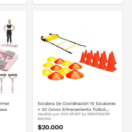
ormer
Escalera De Coordinación 10 Escalones
Casa
+ 20 Conos Entrenamiento Futbol
Vendido por
SVG SPORT by SERVICEGYM
Servicegym
$21.000
$20.000