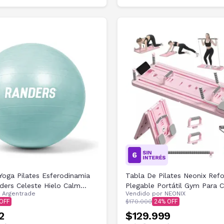
Yoga Pilates Esferodinamia
Tabla De Pilates Neonix Ref
ers Celeste Hielo Calm
Plegable Portátil Gym Para 
r
Argentrade
Vendido por
NEONIX
$170.000
24
2
$129.999