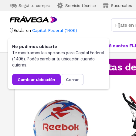
Seguí tu compra
Servicio técnico
Sucursales
Estás en
Capital Federal
(
1406
)
Categorías
Más Vendidos
Ofertas
18 cuotas FI
No pudimos ubicarte
Te mostramos las opciones para
Capital Federal
(
1406
). Podés cambiar tu ubicación cuando
¡Aprovechá las ofertas d
quieras.
cambiar ubicación
cerrar