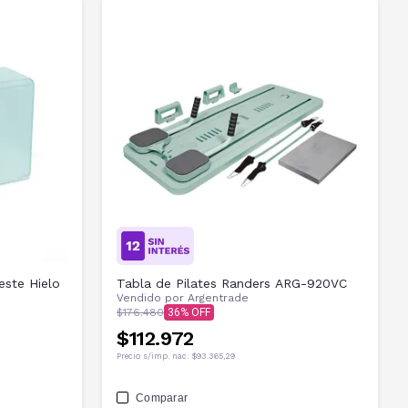
este Hielo
Tabla de Pilates Randers ARG-920VC
Vendido por
Argentrade
$176.480
36
$112.972
Precio s/imp. nac.
$93.365,29
Comparar