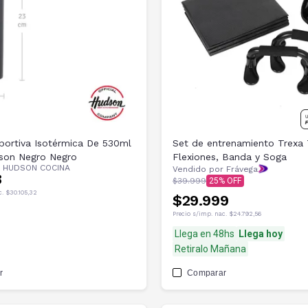
portiva Isotérmica De 530ml
Set de entrenamiento Trexa
son Negro Negro
Flexiones, Banda y Soga
r
HUDSON COCINA
Vendido por Frávega
8
$39.999
25
c.
$30.105,32
$29.999
Precio s/imp. nac.
$24.792,56
Llega en 48hs
Llega hoy
Retiralo Mañana
r
Comparar