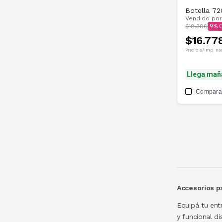
Botella 7
Vendido po
$18.390
9
$16.77
Precio s/imp. na
Llega mañ
Compara
Accesorios pa
Equipá tu ent
desde casa.
y funcional d
cualquier niv