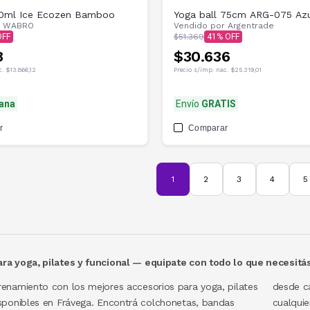
20ml Ice Ecozen Bamboo
Yoga ball 75cm ARG-075 Az
r
WABRO
Vendido por
Argentrade
$51.369
41
8
$30.636
c.
$13.866,12
Precio s/imp. nac.
$25.319,01
ana
Envío
GRATIS
r
Comparar
1
2
3
4
5
ra yoga, pilates y funcional — equipate con todo lo que necesitá
renamiento con los mejores accesorios para yoga, pilates
 Descubrí equipamiento para funcional adaptable a
isponibles en Frávega. Encontrá colchonetas, bandas
el de entrenamiento y hacé de tu rutina un momento de