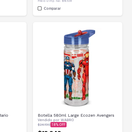
Precio s/imp. nac.
$16.529
Comparar
ario
Botella 580ml Large Ecozen Avengers
Vendido por
WABRO
$24.190
18