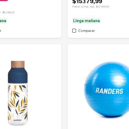
$15.179,99
Precio s/imp. nac.
$12.545,45
c.
$8.256,20
ana
Llega mañana
r
Comparar