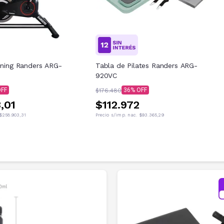
inning Randers ARG-
Tabla de Pilates Randers ARG-
920VC
36
$176.480
,01
$112.972
$258.903,31
Precio s/imp. nac.
$93.365,29