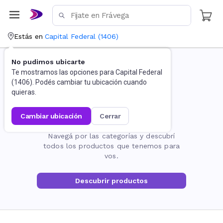
Estás en
Capital Federal
(
1406
)
No pudimos ubicarte
Te mostramos las opciones para
Capital Federal
(
1406
). Podés cambiar tu ubicación cuando
quieras.
cambiar ubicación
cerrar
La página no existe
Navegá por las categorías y descubrí
todos los productos que tenemos para
vos.
Descubrir productos