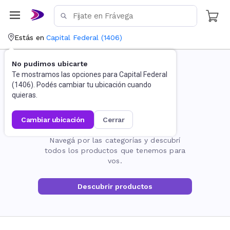
Estás en
Capital Federal
(
1406
)
No pudimos ubicarte
Te mostramos las opciones para
Capital Federal
(
1406
). Podés cambiar tu ubicación cuando
quieras.
cambiar ubicación
cerrar
La página no existe
Navegá por las categorías y descubrí
todos los productos que tenemos para
vos.
Descubrir productos