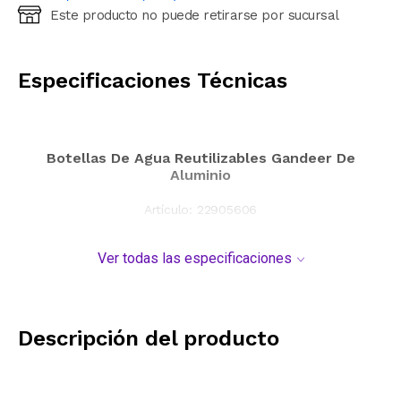
Este producto no puede retirarse por sucursal
Ingresá código postal (sólo números)
CALCULAR
Especificaciones Técnicas
Botellas De Agua Reutilizables Gandeer De
Aluminio
Artículo:
22905606
Ver todas las especificaciones
Descripción del producto