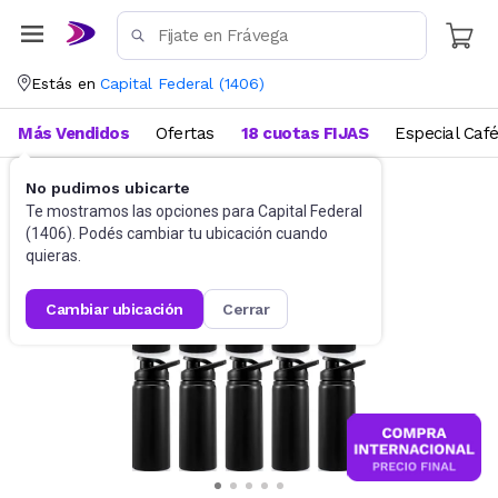
Estás en
Capital Federal
(
1406
)
Más Vendidos
Ofertas
18 cuotas FIJAS
Especial Caf
No pudimos ubicarte
Funcional, pilates y yoga
Botellas de Agua
Te mostramos las opciones para
Capital Federal
(
1406
). Podés cambiar tu ubicación cuando
quieras.
cambiar ubicación
cerrar