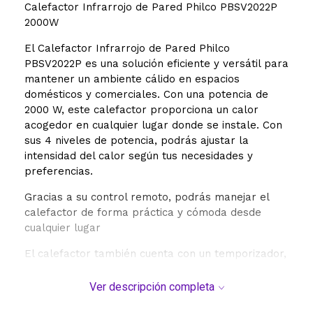
Calefactor Infrarrojo de Pared Philco PBSV2022P
2000W
El Calefactor Infrarrojo de Pared Philco
PBSV2022P es una solución eficiente y versátil para
mantener un ambiente cálido en espacios
domésticos y comerciales. Con una potencia de
2000 W, este calefactor proporciona un calor
acogedor en cualquier lugar donde se instale. Con
sus 4 niveles de potencia, podrás ajustar la
intensidad del calor según tus necesidades y
preferencias.
Gracias a su control remoto, podrás manejar el
calefactor de forma práctica y cómoda desde
cualquier lugar
El calefactor también cuenta con un temporizador,
lo que te permite programar su encendido y
apagado automático según tus horarios y rutinas
Ver descripción completa
diarias. Así, podrás disfrutar de una temperatura