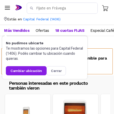
Estás en
Capital Federal
(
1406
)
Más Vendidos
Ofertas
18 cuotas FIJAS
Especial Caf
No pudimos ubicarte
Calefacción Eléctrica
Estufas de cuarzo
Te mostramos las opciones para
Capital Federal
(
1406
). Podés cambiar tu ubicación cuando
Este producto no se encuentra disponible para
quieras.
tu ubicación
cambiar ubicación
cerrar
Personas interesadas en este producto
también vieron