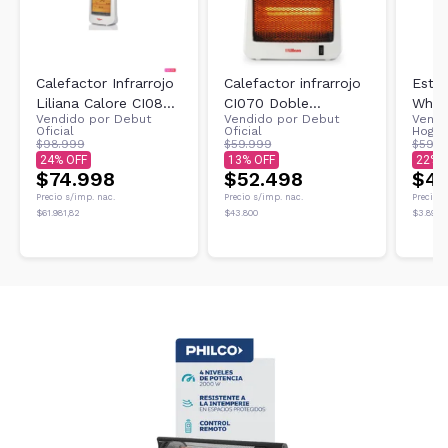
Calefactor Infrarrojo
Calefactor infrarrojo
Estuf
Liliana Calore CI080
CI070 Doble
Whit
Vendido por
Debut
Vendido por
Debut
Vendi
700/1400 Watts
potencia 500w y
Blan
Oficial
Oficial
Hogar
1000w blanco
$98.999
$59.999
$59.9
24
13
22
$74.998
$52.498
$47
Precio s/imp. nac.
Precio s/imp. nac.
Precio s
$61.981,82
$43.800
$3.892